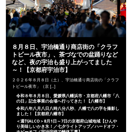
８月８日、宇治橋通り商店街の「クラフ
トビール夜市」、茶づなでの盆踊りなど
など、夜の宇治も盛り上がってました
～！【京都府宇治市】
２０２６年８月８日（土）、宇治橋通り商店街の「クラフ
トビール夜市」（京
[...]
令和８年８月８日、愛媛県八幡浜市・京都府八幡市「八
の日」記念事業の会場へ行ってきた！【八幡市】
令和八年八月八日八時八分八秒、八幡で八の字を撮影し
ました！【京都府八幡市】
＜週刊ALCO＞8月1日～7日の京都府山城地域【ひんや
り美味しいかき氷！／七夕ライトアップ／ハードオフ・
ホビーオフ／宇治淀線で解体工事】