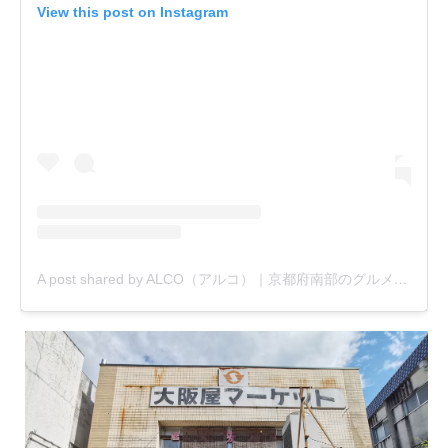
View this post on Instagram
A post shared by ALCO（アルコ）｜京都府南部のグルメ・新店・おでかけ情報 etc. (@alco_uj)