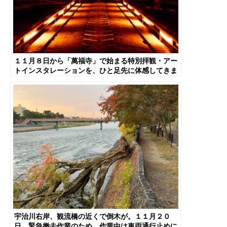
１１月８日から「萬福寺」で始まる特別拝観・アー
トインスタレーションを、ひと足先に体感してきま
した【京都府宇治市】
宇治川右岸、観流橋の近くで倒木が。１１月２０
日、緊急撤去作業のため、作業中は車両通行止めに