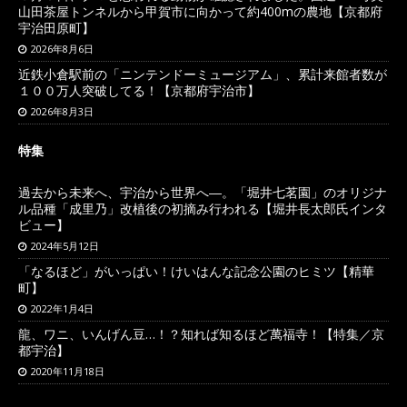
山田茶屋トンネルから甲賀市に向かって約400mの農地【京都府
宇治田原町】
2026年8月6日
近鉄小倉駅前の「ニンテンドーミュージアム」、累計来館者数が
１００万人突破してる！【京都府宇治市】
2026年8月3日
特集
過去から未来へ、宇治から世界へ―。「堀井七茗園」のオリジナ
ル品種「成里乃」改植後の初摘み行われる【堀井長太郎氏インタ
ビュー】
2024年5月12日
「なるほど」がいっぱい！けいはんな記念公園のヒミツ【精華
町】
2022年1月4日
龍、ワニ、いんげん豆…！？知れば知るほど萬福寺！【特集／京
都宇治】
2020年11月18日