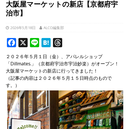
大阪屋マーケットの新店【京都府宇
治市】
2026年5月18日
ALCO編集部
F
X
Li
H
T
a
n
at
h
２０２６年５月１日（金）、アパレルショップ
c
e
e
r
「Dillmates.」（京都府宇治市宇治妙楽）がオープン！
e
n
e
大阪屋マーケットの新店に行ってきました！
b
a
a
（記事の内容は２０２６年５月１５日時点のもので
す。）
o
d
o
s
k