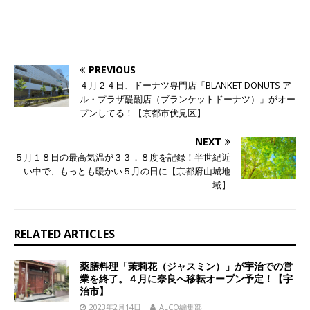
PREVIOUS
４月２４日、ドーナツ専門店「BLANKET DONUTS ア
ル・プラザ醍醐店（ブランケットドーナツ）」がオー
プンしてる！【京都市伏見区】
NEXT
５月１８日の最高気温が３３．８度を記録！半世紀近
い中で、もっとも暖かい５月の日に【京都府山城地
域】
RELATED ARTICLES
薬膳料理「茉莉花（ジャスミン）」が宇治での営
業を終了。４月に奈良へ移転オープン予定！【宇
治市】
2023年2月14日
ALCO編集部