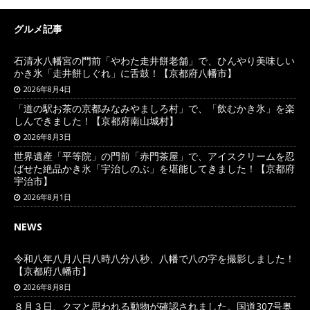
グルメ記事
石清水八幡宮の門前「やわた走井餅老舗」で、ひんやり美味しい
かき氷「走井餅しぐれ」に舌鼓！【京都府八幡市】
2026年8月4日
「道の駅お茶の京都みなみやましろ村」で、「飲むかき氷」を楽
しんできました！【京都府南山城村】
2026年8月3日
世界遺産「平等院」の門前「赤門茶屋」で、アイスクリームを忍
ばせた絶品かき氷「宇治しのぶ」を堪能してきました！【京都府
宇治市】
2026年8月1日
NEWS
令和八年八月八日八時八分八秒、八幡で八の字を撮影しました！
【京都府八幡市】
2026年8月8日
８月３日、クマと思われる動物が確認されました。国道307号奥