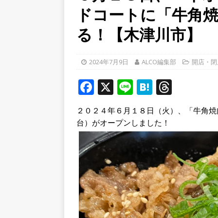
ドコートに「牛角
[ 2026年8月4日 ]
石清水八
餅しぐれ」に舌鼓！【京都
る！【木津川市】
[ 2026年8月6日 ]
８月３日
ルから甲賀市に向かって約4
2024年7月9日
ALCO編集部
開店・閉
[ 2026年8月6日 ]
「京の七夕
F
X
Li
H
T
【京都府宇治市／２０２６
a
n
at
h
２０２４年６月１８日（火）、「牛角焼
c
e
e
r
台）がオープンしました！
e
n
e
b
a
a
o
d
o
s
k