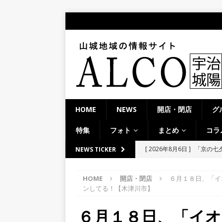
HOME
NEWS
開店・閉店
グ
特集
フォト
まとめ
コラ
[ 2026年8月6日 ]
8月8日
NEWS TICKER
り上がりそう！【京田辺市
HOME
開店・閉店
６月１８日、「イ
ト
ンしてる！【木津川市】
[ 2026年8月5日 ]
８月５日
６月１８日、「イ
／２０２６】
時事ネタ