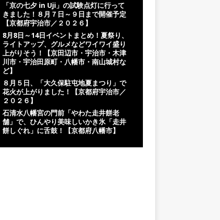
「京の七夕 in Uji」の試験点灯に行って
きました！８月７日～９日まで開催予定
【京都府宇治市／２０２６】
8月8日～14日イベントまとめ！夏祭り、
ライトアップ、グルメなどワイワイ盛り
上がりそう！【京田辺市・宇治市・木津
川市・宇治田原町・八幡市・南山城村な
ど】
８月５日、「大久保駐屯地夏まつり」で
花火が上がりました！【京都府宇治市／
２０２６】
石清水八幡宮の門前「やわた走井餅老
舗」で、ひんやり美味しいかき氷「走井
餅しぐれ」に舌鼓！【京都府八幡市】