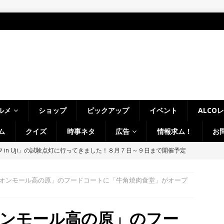
ルメ
ショップ
ピックアップ
イベント
ALCO
ム
クイズ
時事ネタ
広告
情報求ム！
お
～14日イベントまとめ！夏祭り、ライトアップ、グルメなどワイワイ盛
・宇治市・木津川市・宇治田原町・八幡市・南山城村など】
イベン
オンモール高の原」のフードコートに「牛角焼肉食堂」がオープ
、「大久保駐屯地夏まつり」で花火が上がりました！【京都府宇治市
オンモール高の原」のフー