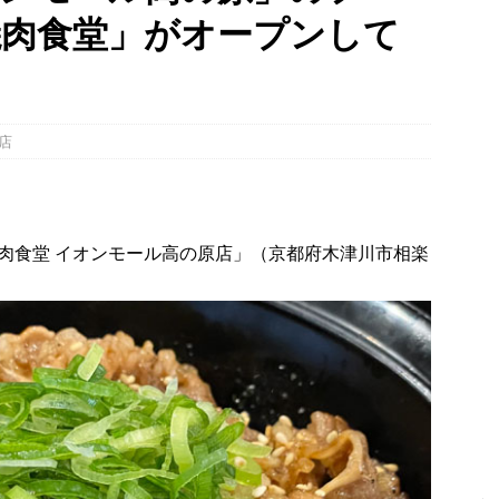
焼肉食堂」がオープンして
幡宮の門前「やわた走井餅老舗」で、ひんやり美味しいかき氷「走井
府八幡市】
グルメ
、クマと思われる動物が確認されました。国道307号奥山田茶屋トンネ
00mの農地【京都府宇治田原町】
NEWS
店
 in Uji」の試験点灯に行ってきました！８月７日～９日まで開催予定
】
時事ネタ
肉食堂 イオンモール高の原店」（京都府木津川市相楽