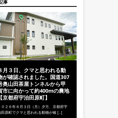
記事
８月３日、クマと思われる動
物が確認されました。国道307
号奥山田茶屋トンネルから甲
賀市に向かって約400mの農地
【京都府宇治田原町】
２０２６年８月３日（月）夕方、京都府宇
治田原町でクマと思われる動物が確
[...]