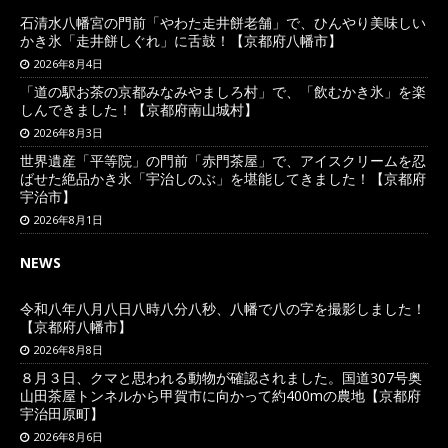
石清水八幡宮の門前「やわた走井餅老舗」で、ひんやり美味しい
かき氷「走井餅しぐれ」に舌鼓！【京都府八幡市】
2026年8月4日
「道の駅お茶の京都みなみやましろ村」で、「飲むかき氷」を楽
しんできました！【京都府南山城村】
2026年8月3日
世界遺産「平等院」の門前「赤門茶屋」で、アイスクリームを忍
ばせた絶品かき氷「宇治しのぶ」を堪能してきました！【京都府
宇治市】
2026年8月1日
NEWS
令和八年八月八日八時八分八秒、八幡で八の字を撮影しました！
【京都府八幡市】
2026年8月8日
８月３日、クマと思われる動物が確認されました。国道307号奥
山田茶屋トンネルから甲賀市に向かって約400mの農地【京都府
宇治田原町】
2026年8月6日