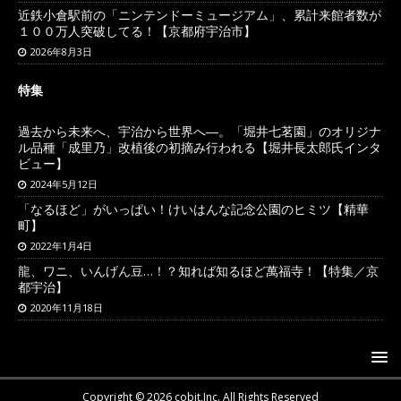
近鉄小倉駅前の「ニンテンドーミュージアム」、累計来館者数が
１００万人突破してる！【京都府宇治市】
2026年8月3日
特集
過去から未来へ、宇治から世界へ―。「堀井七茗園」のオリジナ
ル品種「成里乃」改植後の初摘み行われる【堀井長太郎氏インタ
ビュー】
2024年5月12日
「なるほど」がいっぱい！けいはんな記念公園のヒミツ【精華
町】
2022年1月4日
龍、ワニ、いんげん豆…！？知れば知るほど萬福寺！【特集／京
都宇治】
2020年11月18日
Copyright © 2026 cobit,Inc. All Rights Reserved