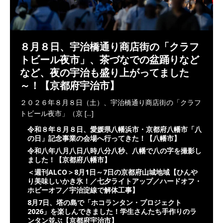
８月８日、宇治橋通り商店街の「クラフ
トビール夜市」、茶づなでの盆踊りなど
など、夜の宇治も盛り上がってました
～！【京都府宇治市】
２０２６年８月８日（土）、宇治橋通り商店街の「クラフ
トビール夜市」（京
[...]
令和８年８月８日、愛媛県八幡浜市・京都府八幡市「八
の日」記念事業の会場へ行ってきた！【八幡市】
令和八年八月八日八時八分八秒、八幡で八の字を撮影し
ました！【京都府八幡市】
＜週刊ALCO＞8月1日～7日の京都府山城地域【ひんや
り美味しいかき氷！／七夕ライトアップ／ハードオフ・
ホビーオフ／宇治淀線で解体工事】
8月7日、塔の島で「ホコランタン・プロジェクト
2026」を楽しんできました！学生さんたち手作りのラ
ンタン並ぶ【京都府宇治市】