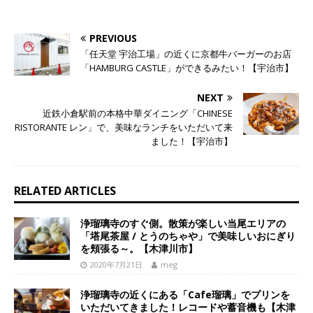
PREVIOUS
「任天堂 宇治工場」の近くに京都牛バーガーのお店
「HAMBURG CASTLE」ができるみたい！【宇治市】
NEXT
近鉄小倉駅前の本格中華ダイニング「CHINESE
RISTORANTE レン」で、美味なランチをいただいて来
ました！【宇治市】
RELATED ARTICLES
浄瑠璃寺のすぐ側。散策が楽しい当尾エリアの
「塔尾茶屋 / とうのちゃや」で美味しいおにぎり
を頬張る～。【木津川市】
2020年7月21日
meg
浄瑠璃寺の近くにある「Cafe瑠璃」でプリンを
いただいてきました！レコードや蓄音機も【木津