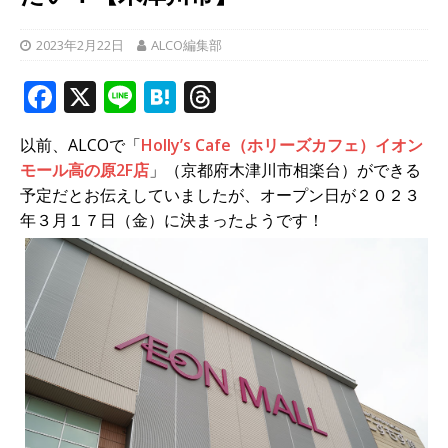
2023年2月22日
ALCO編集部
F
X
Li
H
T
a
n
at
h
以前、ALCOで「
Holly’s Cafe（ホリーズカフェ）イオン
c
e
e
r
モール高の原2F店
」（京都府木津川市相楽台）ができる
e
n
e
予定だとお伝えしていましたが、オープン日が２０２３
b
a
a
年３月１７日（金）に決まったようです！
o
d
o
s
k