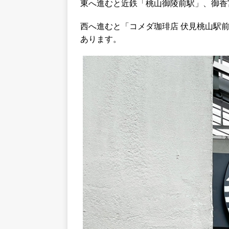
東へ進むと近鉄「桃山御陵前駅」、御香
西へ進むと「コメダ珈琲店 伏見桃山駅
あります。