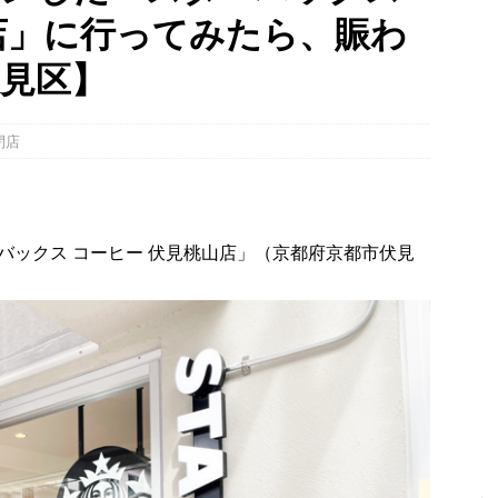
店」に行ってみたら、賑わ
幡宮の門前「やわた走井餅老舗」で、ひんやり美味しいかき氷「走井
府八幡市】
グルメ
見区】
、クマと思われる動物が確認されました。国道307号奥山田茶屋トンネ
00mの農地【京都府宇治田原町】
NEWS
閉店
 in Uji」の試験点灯に行ってきました！８月７日～９日まで開催予定
】
時事ネタ
バックス コーヒー 伏見桃山店」（京都府京都市伏見