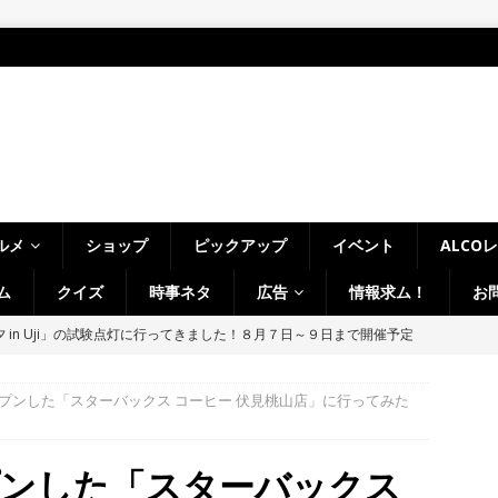
ルメ
ショップ
ピックアップ
イベント
ALCO
ム
クイズ
時事ネタ
広告
情報求ム！
お
～14日イベントまとめ！夏祭り、ライトアップ、グルメなどワイワイ盛
・宇治市・木津川市・宇治田原町・八幡市・南山城村など】
イベン
プンした「スターバックス コーヒー 伏見桃山店」に行ってみた
、「大久保駐屯地夏まつり」で花火が上がりました！【京都府宇治市
プンした「スターバックス