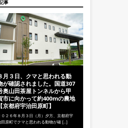
記事
８月３日、クマと思われる動
物が確認されました。国道307
号奥山田茶屋トンネルから甲
賀市に向かって約400mの農地
【京都府宇治田原町】
２０２６年８月３日（月）夕方、京都府宇
治田原町でクマと思われる動物が確
[...]