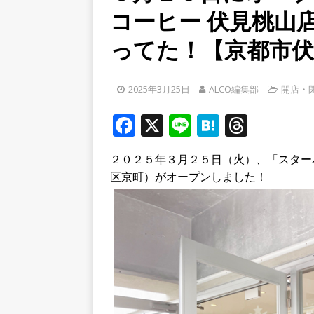
コーヒー 伏見桃山
[ 2026年8月4日 ]
石清水八
餅しぐれ」に舌鼓！【京都
ってた！【京都市伏
[ 2026年8月6日 ]
８月３日
ルから甲賀市に向かって約4
2025年3月25日
ALCO編集部
開店・
[ 2026年8月6日 ]
「京の七夕
F
X
Li
H
T
【京都府宇治市／２０２６
a
n
at
h
２０２５年３月２５日（火）、「スター
c
e
e
r
区京町）がオープンしました！
e
n
e
b
a
a
o
d
o
s
k