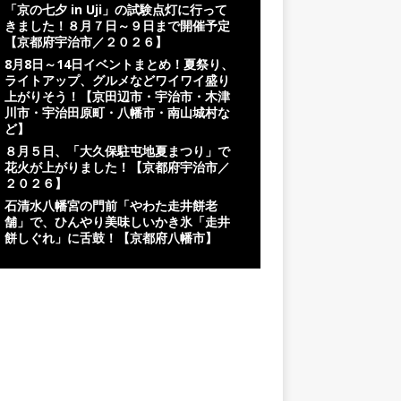
「京の七夕 in Uji」の試験点灯に行って
きました！８月７日～９日まで開催予定
【京都府宇治市／２０２６】
8月8日～14日イベントまとめ！夏祭り、
ライトアップ、グルメなどワイワイ盛り
上がりそう！【京田辺市・宇治市・木津
川市・宇治田原町・八幡市・南山城村な
ど】
８月５日、「大久保駐屯地夏まつり」で
花火が上がりました！【京都府宇治市／
２０２６】
石清水八幡宮の門前「やわた走井餅老
舗」で、ひんやり美味しいかき氷「走井
餅しぐれ」に舌鼓！【京都府八幡市】