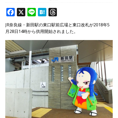
F
X
Li
H
T
a
n
at
h
JR奈良線・新田駅の東口駅前広場と東口改札が2018年5
c
e
e
r
月28日14時から供用開始されました。
e
n
e
b
a
a
o
d
o
s
k