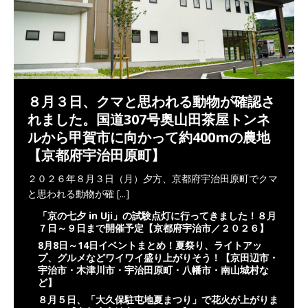
８月３日、クマと思われる動物が確認さ
れました。国道307号奥山田茶屋トンネ
ルから甲賀市に向かって約400mの農地
【京都府宇治田原町】
２０２６年８月３日（月）夕方、京都府宇治田原町でクマ
と思われる動物が確
[...]
「京の七夕 in Uji」の試験点灯に行ってきました！８月
７日～９日まで開催予定【京都府宇治市／２０２６】
8月8日～14日イベントまとめ！夏祭り、ライトアッ
プ、グルメなどワイワイ盛り上がりそう！【京田辺市・
宇治市・木津川市・宇治田原町・八幡市・南山城村な
ど】
８月５日、「大久保駐屯地夏まつり」で花火が上がりま