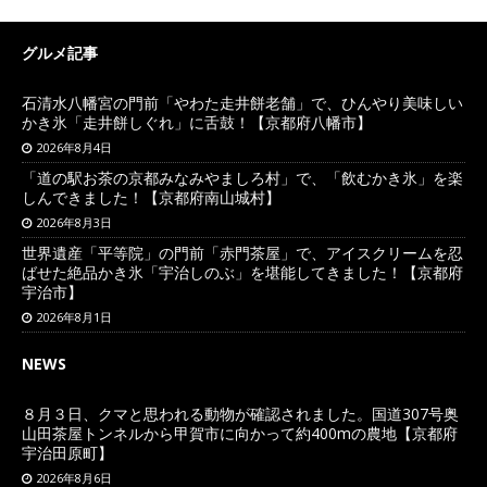
グルメ記事
石清水八幡宮の門前「やわた走井餅老舗」で、ひんやり美味しい
かき氷「走井餅しぐれ」に舌鼓！【京都府八幡市】
2026年8月4日
「道の駅お茶の京都みなみやましろ村」で、「飲むかき氷」を楽
しんできました！【京都府南山城村】
2026年8月3日
世界遺産「平等院」の門前「赤門茶屋」で、アイスクリームを忍
ばせた絶品かき氷「宇治しのぶ」を堪能してきました！【京都府
宇治市】
2026年8月1日
NEWS
８月３日、クマと思われる動物が確認されました。国道307号奥
山田茶屋トンネルから甲賀市に向かって約400mの農地【京都府
宇治田原町】
2026年8月6日