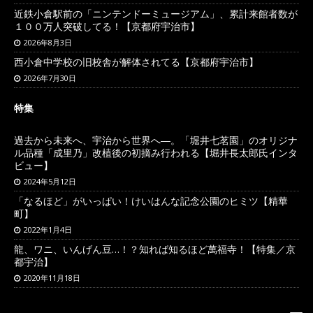
近鉄小倉駅前の「ニンテンドーミュージアム」、累計来館者数が
１００万人突破してる！【京都府宇治市】
2026年8月3日
西小倉中学校の旧校舎が解体されてる【京都府宇治市】
2026年7月30日
特集
過去から未来へ、宇治から世界へ―。「堀井七茗園」のオリジナ
ル品種「成里乃」改植後の初摘み行われる【堀井長太郎氏インタ
ビュー】
2024年5月12日
「なるほど」がいっぱい！けいはんな記念公園のヒミツ【精華
町】
2022年1月4日
龍、ワニ、いんげん豆…！？知れば知るほど萬福寺！【特集／京
都宇治】
2020年11月18日