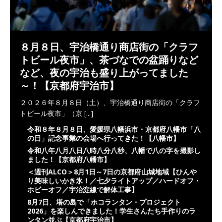
８月８日、宇治橋通り商店街の「クラフ
トビール夜市」、茶づなでの盆踊りなど
など、夜の宇治も盛り上がってました
～！【京都府宇治市】
２０２６年８月８日（土）、宇治橋通り商店街の「クラフ
トビール夜市」（京
[...]
令和８年８月８日、愛媛県八幡浜市・京都府八幡市「八
の日」記念事業の会場へ行ってきた！【八幡市】
令和八年八月八日八時八分八秒、八幡で八の字を撮影し
ました！【京都府八幡市】
＜週刊ALCO＞8月1日～7日の京都府山城地域【ひんや
り美味しいかき氷！／七夕ライトアップ／ハードオフ・
ホビーオフ／宇治淀線で解体工事】
8月7日、塔の島で「ホコランタン・プロジェクト
2026」を楽しんできました！学生さんたち手作りのラ
ンタン並ぶ【京都府宇治市】