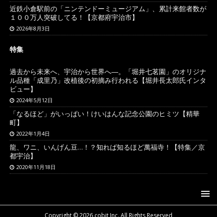
近鉄小倉駅前の「ニンテンドーミュージアム」、累計来館者数が
１００万人突破してる！【京都府宇治市】
2026年8月3日
特集
過去から未来へ、宇治から世界へ―。「堀井七茗園」のオリジナ
ル品種「成里乃」改植後の初摘み行われる【堀井長太郎氏インタ
ビュー】
2024年5月12日
「なるほど」がいっぱい！けいはんな記念公園のヒミツ【精華
町】
2022年1月4日
龍、ワニ、いんげん豆…！？知れば知るほど萬福寺！【特集／京
都宇治】
2020年11月18日
Copyright © 2026 cobit,Inc. All Rights Reserved