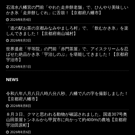
石清水八幡宮の門前「やわた走井餅老舗」で、ひんやり美味しい
かき氷「走井餅しぐれ」に舌鼓！【京都府八幡市】
2026年8月4日
「道の駅お茶の京都みなみやましろ村」で、「飲むかき氷」を楽
しんできました！【京都府南山城村】
2026年8月3日
世界遺産「平等院」の門前「赤門茶屋」で、アイスクリームを忍
ばせた絶品かき氷「宇治しのぶ」を堪能してきました！【京都府
宇治市】
2026年8月1日
NEWS
令和八年八月八日八時八分八秒、八幡で八の字を撮影しました！
【京都府八幡市】
2026年8月8日
８月３日、クマと思われる動物が確認されました。国道307号奥
山田茶屋トンネルから甲賀市に向かって約400mの農地【京都府
宇治田原町】
2026年8月6日