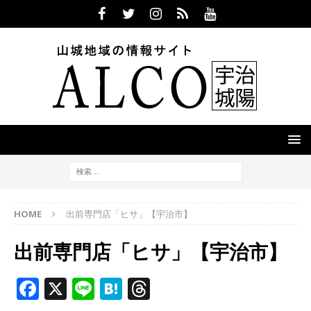
HOME
出前専門店「ヒサ」【宇治市】
出前専門店「ヒサ」【宇治市】
F
X
Li
H
T
a
n
at
h