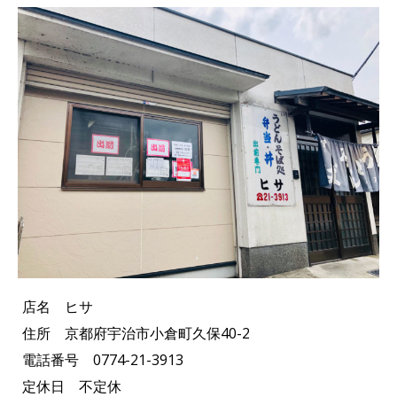
c
e
e
r
e
n
e
b
a
a
o
d
o
s
k
店名 ヒサ
住所 京都府宇治市小倉町久保40-2
電話番号 0774-21-3913
定休日 不定休