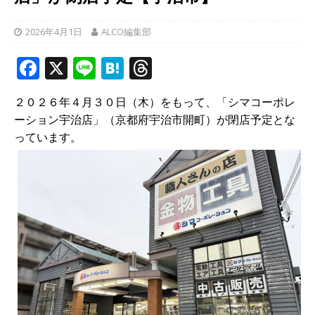
2026年4月1日
ALCO編集部
F
X
Li
H
T
a
n
at
h
２０２６年４月３０日（木）をもって、「シマコーポレ
c
e
e
r
ーション宇治店」（京都府宇治市開町）が閉店予定とな
e
n
e
っています。
b
a
a
o
d
o
s
k