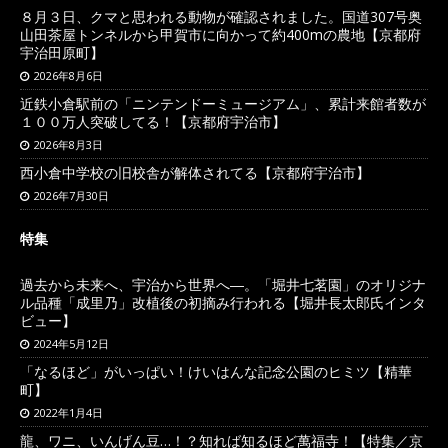
８月３日、クマと思われる動物が確認されました。国道307号奥
山田茶屋トンネルから甲賀市に向かって約400mの農地【京都府
宇治田原町】
2026年8月6日
近鉄小倉駅前の「ニンテンドーミュージアム」、累計来館者数が
１００万人突破してる！【京都府宇治市】
2026年8月3日
西小倉中学校の旧校舎が解体されてる【京都府宇治市】
2026年7月30日
特集
過去から未来へ、宇治から世界へ―。「堀井七茗園」のオリジナ
ル品種「成里乃」改植後の初摘み行われる【堀井長太郎氏インタ
ビュー】
2024年5月12日
「なるほど」がいっぱい！けいはんな記念公園のヒミツ【精華
町】
2022年1月4日
龍、ワニ、いんげん豆…！？知れば知るほど萬福寺！【特集／京