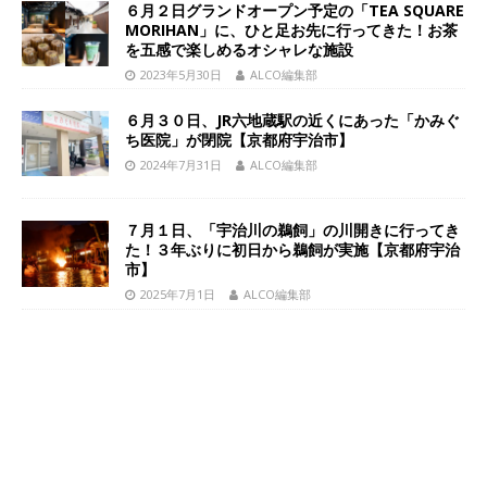
６月２日グランドオープン予定の「TEA SQUARE
MORIHAN」に、ひと足お先に行ってきた！お茶
を五感で楽しめるオシャレな施設
2023年5月30日
ALCO編集部
６月３０日、JR六地蔵駅の近くにあった「かみぐ
ち医院」が閉院【京都府宇治市】
2024年7月31日
ALCO編集部
７月１日、「宇治川の鵜飼」の川開きに行ってき
た！３年ぶりに初日から鵜飼が実施【京都府宇治
市】
2025年7月1日
ALCO編集部