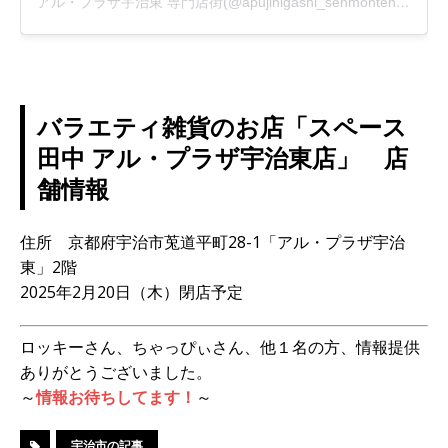
アル・プラザ宇治東 専門店街(@apujihigashi_senmonten)がシェアした投稿
バラエティ雑貨のお店「スペース
田中 アル・プラザ宇治東店」 店
舗情報
住所 京都府宇治市莵道平町28-1「アル・プラザ宇治
東」2階
2025年2月20日（木）閉店予定
ロッキーさん、ちゃっぴぃさん、他１名の方、情報提供
ありがとうございました。
～
情報お待ちしてます！
～
宇治市の記事