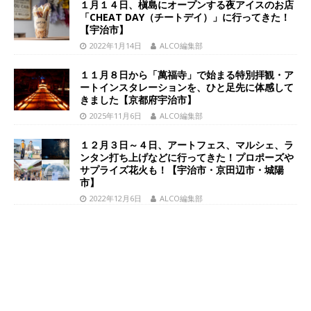
１月１４日、槇島にオープンする夜アイスのお店
「CHEAT DAY（チートデイ）」に行ってきた！
【宇治市】
2022年1月14日
ALCO編集部
１１月８日から「萬福寺」で始まる特別拝観・ア
ートインスタレーションを、ひと足先に体感して
きました【京都府宇治市】
2025年11月6日
ALCO編集部
１２月３日～４日、アートフェス、マルシェ、ラ
ンタン打ち上げなどに行ってきた！プロポーズや
サプライズ花火も！【宇治市・京田辺市・城陽
市】
2022年12月6日
ALCO編集部