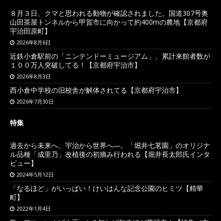
８月３日、クマと思われる動物が確認されました。国道307号奥
山田茶屋トンネルから甲賀市に向かって約400mの農地【京都府
宇治田原町】
2026年8月6日
近鉄小倉駅前の「ニンテンドーミュージアム」、累計来館者数が
１００万人突破してる！【京都府宇治市】
2026年8月3日
西小倉中学校の旧校舎が解体されてる【京都府宇治市】
2026年7月30日
特集
過去から未来へ、宇治から世界へ―。「堀井七茗園」のオリジナ
ル品種「成里乃」改植後の初摘み行われる【堀井長太郎氏インタ
ビュー】
2024年5月12日
「なるほど」がいっぱい！けいはんな記念公園のヒミツ【精華
町】
2022年1月4日