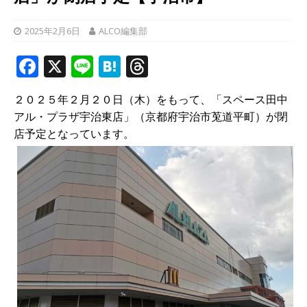
2025年2月6日
ALCO編集部
F
X
Li
H
T
a
n
at
h
２０２５年２月２０日（木）をもって、「スペース田中
c
e
e
r
アル・プラザ宇治東店」（京都府宇治市莵道平町）が閉
e
n
e
店予定となっています。
b
a
a
o
d
o
s
k