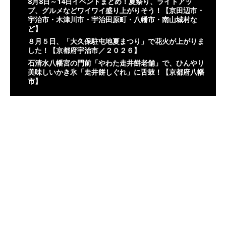
8月8日～14日イベントまとめ！夏祭り、ライトアッ
プ、グルメなどワイワイ盛り上がりそう！【京田辺市・
宇治市・木津川市・宇治田原町・八幡市・南山城村な
ど】
８月５日、「大久保駐屯地夏まつり」で花火が上がりま
した！【京都府宇治市／２０２６】
石清水八幡宮の門前「やわた走井餅老舗」で、ひんやり
美味しいかき氷「走井餅しぐれ」に舌鼓！【京都府八幡
市】