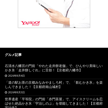
グルメ記事
石清水八幡宮の門前「やわた走井餅老舗」で、ひんやり美味しい
かき氷「走井餅しぐれ」に舌鼓！【京都府八幡市】
2026年8月4日
「道の駅お茶の京都みなみやましろ村」で、「飲むかき氷」を楽
しんできました！【京都府南山城村】
2026年8月3日
世界遺産「平等院」の門前「赤門茶屋」で、アイスクリームを忍
ばせた絶品かき氷「宇治しのぶ」を堪能してきました！【京都府
宇治市】