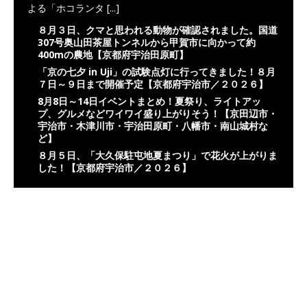
よる「ホコランタ
[...]
８月３日、クマと思われる動物が確認されました。国道
307号奥山田茶屋トンネルから甲賀市に向かって約
400mの農地【京都府宇治田原町】
「京の七夕 in Uji」の試験点灯に行ってきました！８月
７日～９日まで開催予定【京都府宇治市／２０２６】
8月8日～14日イベントまとめ！夏祭り、ライトアッ
プ、グルメなどワイワイ盛り上がりそう！【京田辺市・
宇治市・木津川市・宇治田原町・八幡市・南山城村な
ど】
８月５日、「大久保駐屯地夏まつり」で花火が上がりま
した！【京都府宇治市／２０２６】