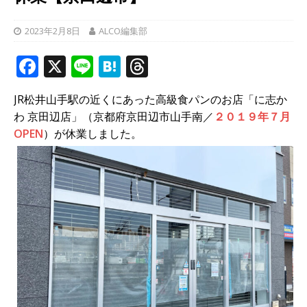
2023年2月8日
ALCO編集部
F
X
Li
H
T
a
n
at
h
JR松井山手駅の近くにあった高級食パンのお店「に志か
c
e
e
r
わ 京田辺店」（京都府京田辺市山手南／
２０１９年７月
e
n
e
OPEN
）が休業しました。
b
a
a
o
d
o
s
k