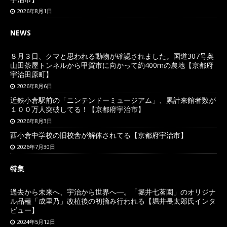
2026年8月1日
NEWS
８月３日、クマと思われる動物が確認されました。国道307号奥
山田茶屋トンネルから甲賀市に向かって約400mの農地【京都府
宇治田原町】
2026年8月6日
近鉄小倉駅前の「ニンテンドーミュージアム」、累計来館者数が
１００万人突破してる！【京都府宇治市】
2026年8月3日
西小倉中学校の旧校舎が解体されてる【京都府宇治市】
2026年7月30日
特集
過去から未来へ、宇治から世界へ―。「堀井七茗園」のオリジナ
ル品種「成里乃」改植後の初摘み行われる【堀井長太郎氏インタ
ビュー】
2024年5月12日