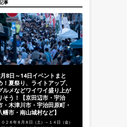
記事
8月8日～14日イベントまと
め！夏祭り、ライトアップ、
グルメなどワイワイ盛り上が
りそう！【京田辺市・宇治
市・木津川市・宇治田原町・
八幡市・南山城村など】
２０２６年８月８日（土）～１４日（金）