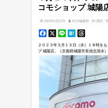
コモショップ 城陽
破してる！【京都府宇治市
[ 2026年8月6日 ]
8月8日
2023年2月27日
ALCO編集部
開店・
り上がりそう！【京田辺市
F
X
Li
ト
H
T
a
n
at
h
[ 2026年8月5日 ]
８月５日
２０２３年３月１５日（水）１８時をも
c
e
e
r
／２０２６】
時事ネタ
プ 城陽店」（京都府城陽市長池北清水
e
n
e
b
a
a
o
d
o
s
k