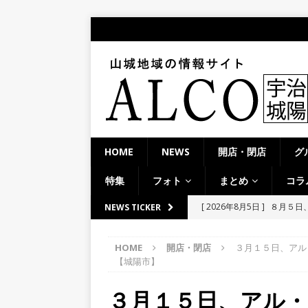
HOME
NEWS
開店・閉店
グ
特集
フォト
まとめ
コラ
[ 2026年8月4日 ]
石清水八
NEWS TICKER
餅しぐれ」に舌鼓！【京都
HOME
開店・閉店
３月１５日、アル
[ 2026年8月4日 ]
宇治淀線
【城陽市】
ーメン京都一」「ばんから
３月１５日、アル
[ 2026年8月3日 ]
近鉄小倉