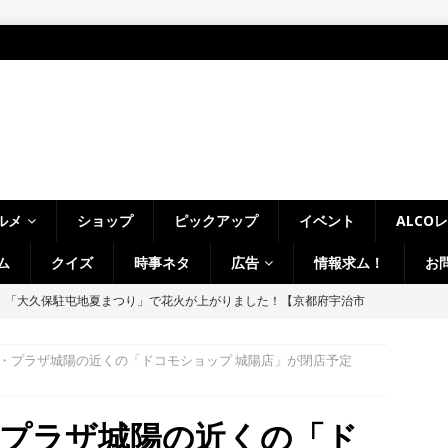
ルメ
ショップ
ピックアップ
イベント
ALCO
ム
クイズ
時事ネタ
広告
情報求ム！
お
幡宮の門前「やわた走井餅老舗」で、ひんやり美味しいかき氷「走井
府八幡市】
グルメ
・プラザ城陽の近くの「ドコモショップ 城陽店」が閉店予定
の「麺処 森元 久御山店」があった建物が解体されてる。過去には「ラ
」なども【京都府久御山町】
開店・閉店
・プラザ城陽の近くの「ド
駅前の「ニンテンドーミュージアム」、累計来館者数が１００万人突