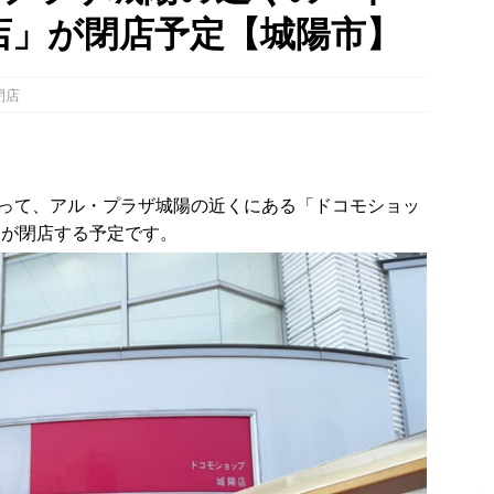
店」が閉店予定【城陽市】
】
NEWS
～14日イベントまとめ！夏祭り、ライトアップ、グルメなどワイワイ盛
閉店
・宇治市・木津川市・宇治田原町・八幡市・南山城村など】
イベン
、「大久保駐屯地夏まつり」で花火が上がりました！【京都府宇治市
って、アル・プラザ城陽の近くにある「ドコモショッ
）が閉店する予定です。