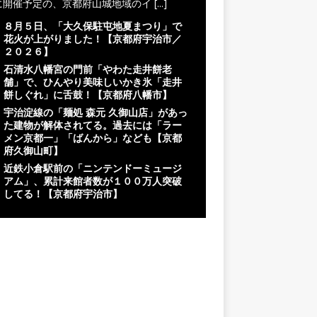
に開催予定の、京都府山城地域のイ
[...]
８月５日、「大久保駐屯地夏まつり」で
花火が上がりました！【京都府宇治市／
２０２６】
石清水八幡宮の門前「やわた走井餅老
舗」で、ひんやり美味しいかき氷「走井
餅しぐれ」に舌鼓！【京都府八幡市】
宇治淀線の「麺処 森元 久御山店」があっ
た建物が解体されてる。過去には「ラー
メン京都一」「ばんから」なども【京都
府久御山町】
近鉄小倉駅前の「ニンテンドーミュージ
アム」、累計来館者数が１００万人突破
してる！【京都府宇治市】