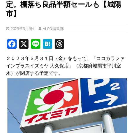
定。棚落ち良品半額セールも【城陽
市】
2023年3月9日
ALCO編集部
F
X
Li
H
T
a
n
at
h
２０２３年３月３１日（金）をもって、「ココカラファ
c
e
e
r
インプラスイズミヤ 大久保店」（京都府城陽市平川室
e
n
e
木）が閉店する予定です。
b
a
a
o
d
o
s
k