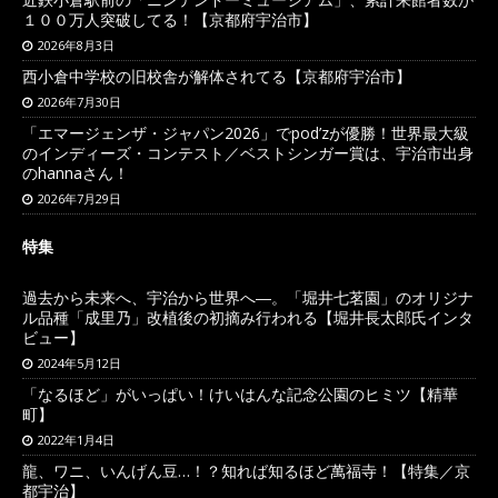
１００万人突破してる！【京都府宇治市】
2026年8月3日
西小倉中学校の旧校舎が解体されてる【京都府宇治市】
2026年7月30日
「エマージェンザ・ジャパン2026」でpod’zが優勝！世界最大級
のインディーズ・コンテスト／ベストシンガー賞は、宇治市出身
のhannaさん！
2026年7月29日
特集
過去から未来へ、宇治から世界へ―。「堀井七茗園」のオリジナ
ル品種「成里乃」改植後の初摘み行われる【堀井長太郎氏インタ
ビュー】
2024年5月12日
「なるほど」がいっぱい！けいはんな記念公園のヒミツ【精華
町】
2022年1月4日
龍、ワニ、いんげん豆…！？知れば知るほど萬福寺！【特集／京
都宇治】