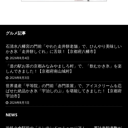
グルメ記事
石清水八幡宮の門前「やわた走井餅老舗」で、ひんやり美味しい
かき氷「走井餅しぐれ」に舌鼓！【京都府八幡市】
2026年8月4日
「道の駅お茶の京都みなみやましろ村」で、「飲むかき氷」を楽
しんできました！【京都府南山城村】
2026年8月3日
世界遺産「平等院」の門前「赤門茶屋」で、アイスクリームを忍
ばせた絶品かき氷「宇治しのぶ」を堪能してきました！【京都府
宇治市】
2026年8月1日
NEWS
近鉄小倉駅前の「ニンテンドーミュージアム」、累計来館者数が