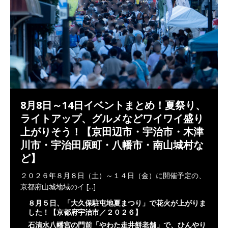
8月8日～14日イベントまとめ！夏祭り、
ライトアップ、グルメなどワイワイ盛り
上がりそう！【京田辺市・宇治市・木津
川市・宇治田原町・八幡市・南山城村な
ど】
２０２６年８月８日（土）～１４日（金）に開催予定の、
京都府山城地域のイ
[...]
８月５日、「大久保駐屯地夏まつり」で花火が上がりま
した！【京都府宇治市／２０２６】
石清水八幡宮の門前「やわた走井餅老舗」で、ひんやり