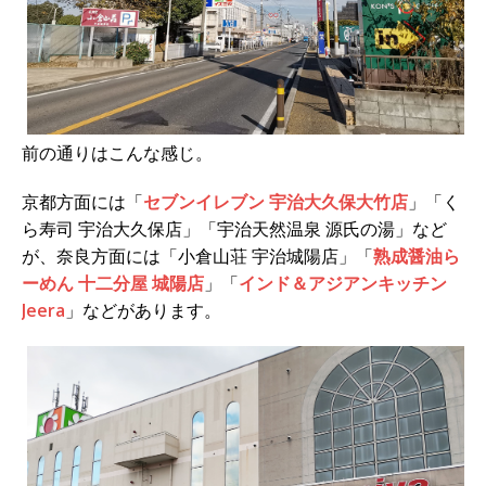
前の通りはこんな感じ。
京都方面には「
セブンイレブン 宇治大久保大竹店
」「く
ら寿司 宇治大久保店」「宇治天然温泉 源氏の湯」など
が、奈良方面には「小倉山荘 宇治城陽店」「
熟成醤油ら
ーめん 十二分屋 城陽店
」「
インド＆アジアンキッチン
Jeera
」などがあります。