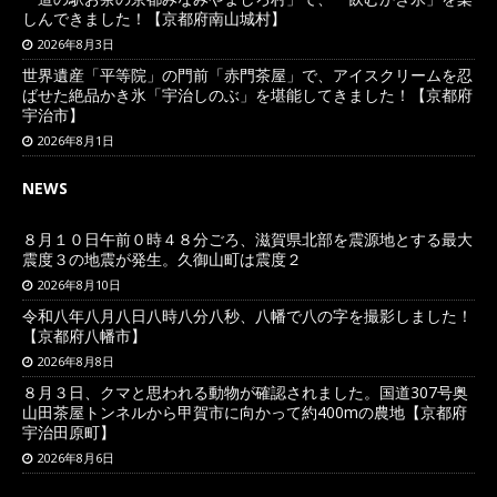
しんできました！【京都府南山城村】
2026年8月3日
世界遺産「平等院」の門前「赤門茶屋」で、アイスクリームを忍
ばせた絶品かき氷「宇治しのぶ」を堪能してきました！【京都府
宇治市】
2026年8月1日
NEWS
８月１０日午前０時４８分ごろ、滋賀県北部を震源地とする最大
震度３の地震が発生。久御山町は震度２
2026年8月10日
令和八年八月八日八時八分八秒、八幡で八の字を撮影しました！
【京都府八幡市】
2026年8月8日
８月３日、クマと思われる動物が確認されました。国道307号奥
山田茶屋トンネルから甲賀市に向かって約400mの農地【京都府
宇治田原町】
2026年8月6日