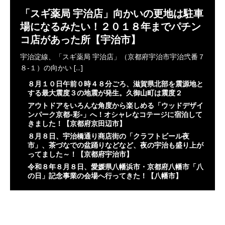
「スギ薬局 宇治店」向かいの更地は駐車
場になるみたい！２０１８年までパチン
コ店があった所【宇治市】
宇治淀線、「スギ薬局 宇治店」（京都府宇治市宇治弐番７
８‐１）の向かい
[...]
８月１０日午前０時４８分ごろ、滋賀県北部を震源地と
する最大震度３の地震が発生。久御山町は震度２
アウトドアをいろんな角度から楽しめる「ウッドデザイ
ンパーク京都-彩-」へ！オシャレなコテージに宿泊して
きました！【京都府京田辺市】
８月８日、宇治橋通り商店街の「クラフトビール夜
市」、茶づなでの盆踊りなどなど、夜の宇治も盛り上が
ってました～！【京都府宇治市】
令和８年８月８日、愛媛県八幡浜市・京都府八幡市「八
の日」記念事業の会場へ行ってきた！【八幡市】