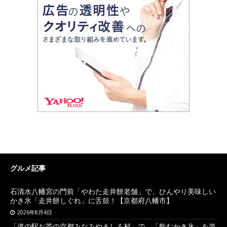
グルメ記事
石清水八幡宮の門前「やわた走井餅老舗」で、ひんやり美味しい
かき氷「走井餅しぐれ」に舌鼓！【京都府八幡市】
2026年8月4日
「道の駅お茶の京都みなみやましろ村」で、「飲むかき氷」を楽