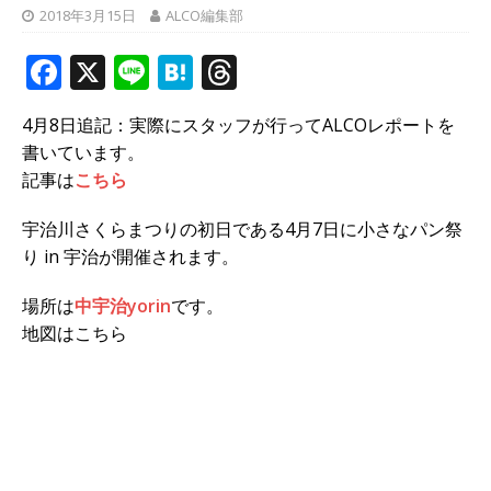
2018年3月15日
ALCO編集部
F
X
Li
H
T
a
n
at
h
4月8日追記：実際にスタッフが行ってALCOレポートを
c
e
e
r
書いています。
e
n
e
記事は
こちら
b
a
a
宇治川さくらまつりの初日である4月7日に小さなパン祭
o
d
り in 宇治が開催されます。
o
s
場所は
k
中宇治yorin
です。
地図はこちら