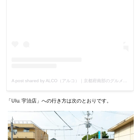
A post shared by ALCO（アルコ）｜京都府南部のグルメ・新店・おでかけ情報 etc. (@alco_uj)
「Ulu. 宇治店」への行き方は次のとおりです。