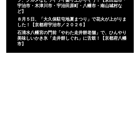
宇治市・木津川市・宇治田原町・八幡市・南山城村な
ど】
８月５日、「大久保駐屯地夏まつり」で花火が上がりま
した！【京都府宇治市／２０２６】
石清水八幡宮の門前「やわた走井餅老舗」で、ひんやり
美味しいかき氷「走井餅しぐれ」に舌鼓！【京都府八幡
市】