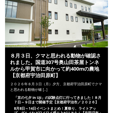
８月３日、クマと思われる動物が確認さ
れました。国道307号奥山田茶屋トンネ
ルから甲賀市に向かって約400mの農地
【京都府宇治田原町】
２０２６年８月３日（月）夕方、京都府宇治田原町でクマ
と思われる動物が確
[...]
「京の七夕 in Uji」の試験点灯に行ってきました！８月
７日～９日まで開催予定【京都府宇治市／２０２６】
8月8日～14日イベントまとめ！夏祭り、ライトアッ
プ、グルメなどワイワイ盛り上がりそう！【京田辺市・