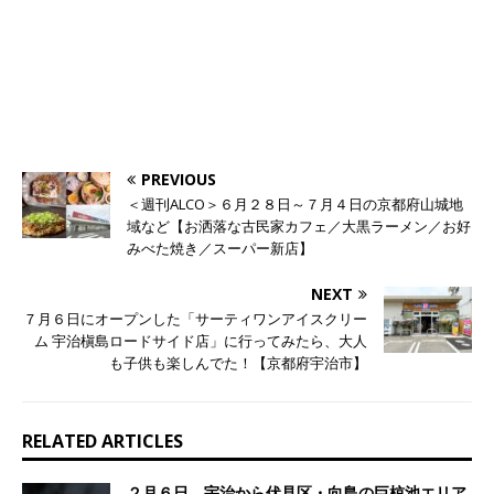
PREVIOUS
＜週刊ALCO＞６月２８日～７月４日の京都府山城地
域など【お洒落な古民家カフェ／大黒ラーメン／お好
みべた焼き／スーパー新店】
NEXT
７月６日にオープンした「サーティワンアイスクリー
ム 宇治槇島ロードサイド店」に行ってみたら、大人
も子供も楽しんでた！【京都府宇治市】
RELATED ARTICLES
２月６日、宇治から伏見区・向島の巨椋池エリア