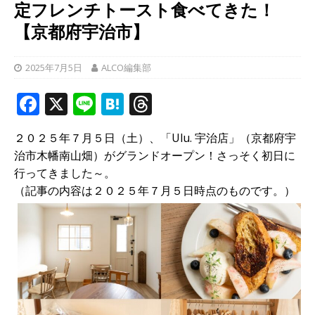
定フレンチトースト食べてきた！
【京都府宇治市】
2025年7月5日
ALCO編集部
F
X
Li
H
T
a
n
at
h
２０２５年７月５日（土）、「Ulu. 宇治店」（京都府宇
c
e
e
r
治市木幡南山畑）がグランドオープン！さっそく初日に
e
n
e
行ってきました～。
b
a
a
（記事の内容は２０２５年７月５日時点のものです。）
o
d
o
s
k