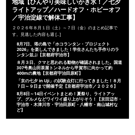
地域【ひんやり美味しいかき氷！／七夕
ライトアップ／ハードオフ・ホビーオフ
／宇治淀線で解体工事】
２０２６年８月１日（土）～７日（金）のまとめ記事で
す。見逃した内容も週
[...]
8月7日、塔の島で「ホコランタン・プロジェクト
2026」を楽しんできました！学生さんたち手作りのラ
ンタン並ぶ【京都府宇治市】
８月３日、クマと思われる動物が確認されました。国道
307号奥山田茶屋トンネルから甲賀市に向かって約
400mの農地【京都府宇治田原町】
「京の七夕 in Uji」の試験点灯に行ってきました！８月
７日～９日まで開催予定【京都府宇治市／２０２６】
8月8日～14日イベントまとめ！夏祭り、ライトアッ
プ、グルメなどワイワイ盛り上がりそう！【京田辺市・
宇治市・木津川市・宇治田原町・八幡市・南山城村な
ど】