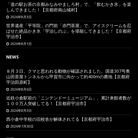
「道の駅お茶の京都みなみやましろ村」で、「飲むかき氷」を楽
しんできました！【京都府南山城村】
2026年8月3日
世界遺産「平等院」の門前「赤門茶屋」で、アイスクリームを忍
ばせた絶品かき氷「宇治しのぶ」を堪能してきました！【京都府
宇治市】
2026年8月1日
NEWS
８月３日、クマと思われる動物が確認されました。国道307号奥
山田茶屋トンネルから甲賀市に向かって約400mの農地【京都府
宇治田原町】
2026年8月6日
近鉄小倉駅前の「ニンテンドーミュージアム」、累計来館者数が
１００万人突破してる！【京都府宇治市】
2026年8月3日
西小倉中学校の旧校舎が解体されてる【京都府宇治市】
2026年7月30日