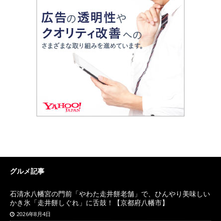
グルメ記事
石清水八幡宮の門前「やわた走井餅老舗」で、ひんやり美味しい
かき氷「走井餅しぐれ」に舌鼓！【京都府八幡市】
2026年8月4日