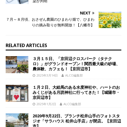
染が判明
NEXT
７月～８月頃、おさぜん農園のひまわり畑で、ひまわ
りの摘み取りが無料開放！【八幡市】
RELATED ARTICLES
３月１５日、「京田辺クロスパーク（タナク
ロ）」がグランドオープン！関西最大級の砂場、
農体験、カフェも！【京田辺市】
2025年3月14日
ALCO編集部
１月２日、大絵馬のある水度神社や、ハートのお
みくじがある月読神社に行ってきた！【城陽市・
京田辺市】
2025年1月2日
ALCO編集部
2020年9月22日、ブランチ松井山手のフォトスタ
ジオ「サラハウス 松井山手店」が閉店。【京田辺
市】