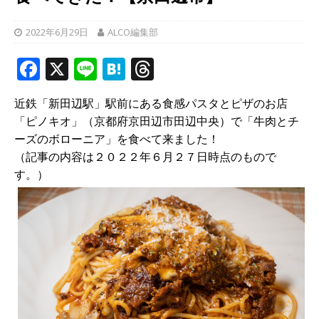
2022年6月29日
ALCO編集部
F
X
Li
H
T
a
n
at
h
近鉄「新田辺駅」駅前にある食感パスタとピザのお店
c
e
e
r
「ピノキオ」（京都府京田辺市田辺中央）で「牛肉とチ
e
n
e
ーズのボローニア」を食べて来ました！
b
a
a
（記事の内容は２０２２年６月２７日時点のもので
す。）
o
d
o
s
k