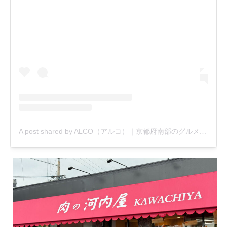
A post shared by ALCO（アルコ）｜京都府南部のグルメ・新店・おでかけ情報 etc. (@alco_uj)