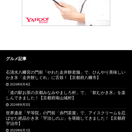
グルメ記事
石清水八幡宮の門前「やわた走井餅老舗」で、ひんやり美味しい
かき氷「走井餅しぐれ」に舌鼓！【京都府八幡市】
2026年8月4日
「道の駅お茶の京都みなみやましろ村」で、「飲むかき氷」を楽
しんできました！【京都府南山城村】
2026年8月3日
世界遺産「平等院」の門前「赤門茶屋」で、アイスクリームを忍
ばせた絶品かき氷「宇治しのぶ」を堪能してきました！【京都府
宇治市】
2026年8月1日