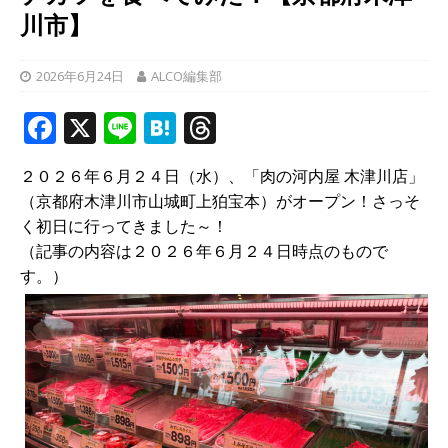
川市】
2026年6月24日
ALCO編集部
F
X
Li
H
T
a
n
at
h
２０２６年６月２４日（水）、「肉の河内屋 木津川店」
c
e
e
r
（京都府木津川市山城町上狛宝本）がオープン！さっそ
e
n
e
く初日に行ってきました～！
b
a
a
（記事の内容は２０２６年６月２４日時点のもので
す。）
o
d
o
s
k