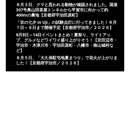
８月３日、クマと思われる動物が確認されました。国道
307号奥山田茶屋トンネルから甲賀市に向かって約
400mの農地【京都府宇治田原町】
「京の七夕 in Uji」の試験点灯に行ってきました！８月
７日～９日まで開催予定【京都府宇治市／２０２６】
8月8日～14日イベントまとめ！夏祭り、ライトアッ
プ、グルメなどワイワイ盛り上がりそう！【京田辺市・
宇治市・木津川市・宇治田原町・八幡市・南山城村な
ど】
８月５日、「大久保駐屯地夏まつり」で花火が上がりま
した！【京都府宇治市／２０２６】