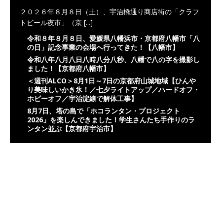
２０２６年８月８日（土）、宇治橋通り商店街の「クラフ
トビール夜市」（京
[...]
令和８年８月８日、愛媛県八幡浜市・京都府八幡市「八
の日」記念事業の会場へ行ってきた！【八幡市】
令和八年八月八日八時八分八秒、八幡で八の字を撮影し
ました！【京都府八幡市】
＜週刊ALCO＞8月1日～7日の京都府山城地域【ひんや
り美味しいかき氷！／七夕ライトアップ／ハードオフ・
ホビーオフ／宇治淀線で解体工事】
8月7日、塔の島で「ホコランタン・プロジェクト
2026」を楽しんできました！学生さんたち手作りのラ
ンタン並ぶ【京都府宇治市】