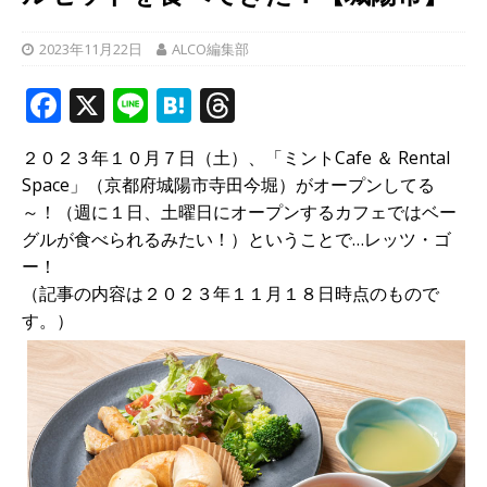
2023年11月22日
ALCO編集部
F
X
Li
H
T
a
n
at
h
２０２３年１０月７日（土）、「ミントCafe ＆ Rental
c
e
e
r
Space」（京都府城陽市寺田今堀）がオープンしてる
e
n
e
～！（週に１日、土曜日にオープンするカフェではベー
b
a
a
グルが食べられるみたい！）ということで…レッツ・ゴ
ー！
o
d
（記事の内容は２０２３年１１月１８日時点のもので
o
s
す。）
k