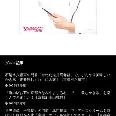
グルメ記事
石清水八幡宮の門前「やわた走井餅老舗」で、ひんやり美味しい
かき氷「走井餅しぐれ」に舌鼓！【京都府八幡市】
2026年8月4日
「道の駅お茶の京都みなみやましろ村」で、「飲むかき氷」を楽
しんできました！【京都府南山城村】
2026年8月3日
世界遺産「平等院」の門前「赤門茶屋」で、アイスクリームを忍
ばせた絶品かき氷「宇治しのぶ」を堪能してきました！【京都府