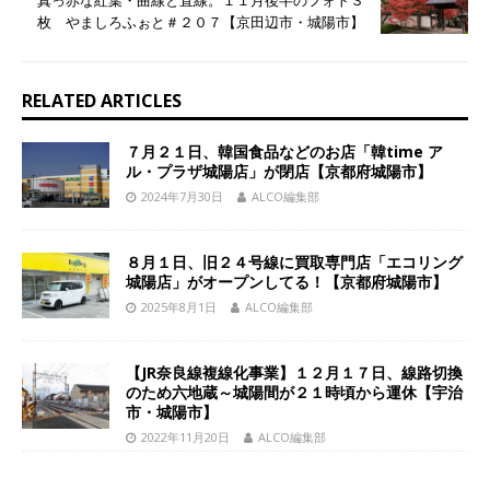
枚 やましろふぉと＃２０７【京田辺市・城陽市】
RELATED ARTICLES
７月２１日、韓国食品などのお店「韓time ア
ル・プラザ城陽店」が閉店【京都府城陽市】
2024年7月30日
ALCO編集部
８月１日、旧２４号線に買取専門店「エコリング
城陽店」がオープンしてる！【京都府城陽市】
2025年8月1日
ALCO編集部
【JR奈良線複線化事業】１２月１７日、線路切換
のため六地蔵～城陽間が２１時頃から運休【宇治
市・城陽市】
2022年11月20日
ALCO編集部