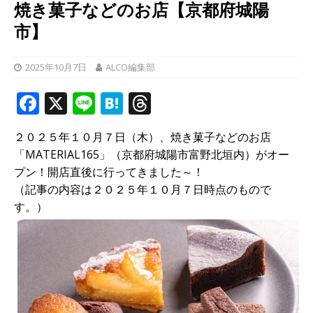
焼き菓子などのお店【京都府城陽
市】
2025年10月7日
ALCO編集部
F
X
Li
H
T
a
n
at
h
２０２５年１０月７日（木）、焼き菓子などのお店
c
e
e
r
「MATERIAL165」（京都府城陽市富野北垣内）がオー
e
n
e
プン！開店直後に行ってきました～！
b
a
a
（記事の内容は２０２５年１０月７日時点のもので
す。）
o
d
o
s
k