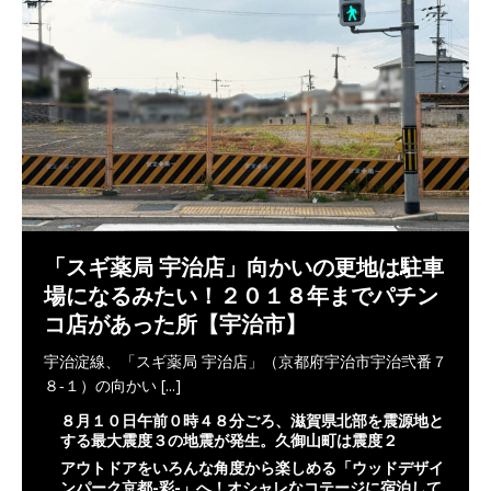
「スギ薬局 宇治店」向かいの更地は駐車
場になるみたい！２０１８年までパチン
コ店があった所【宇治市】
宇治淀線、「スギ薬局 宇治店」（京都府宇治市宇治弐番７
８‐１）の向かい
[...]
８月１０日午前０時４８分ごろ、滋賀県北部を震源地と
する最大震度３の地震が発生。久御山町は震度２
アウトドアをいろんな角度から楽しめる「ウッドデザイ
ンパーク京都-彩-」へ！オシャレなコテージに宿泊して