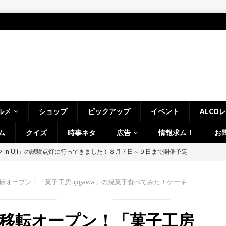
ルメ
ショップ
ピックアップ
イベント
ALCO
ム
クイズ
時事ネタ
広告
情報求ム！
お
～14日イベントまとめ！夏祭り、ライトアップ、グルメなどワイワイ盛
・宇治市・木津川市・宇治田原町・八幡市・南山城村など】
イベン
オープン！「菓子工房ujigawa」の焼菓子食べてみた！ケーキ
、「大久保駐屯地夏まつり」で花火が上がりました！【京都府宇治市
移転オープン！「菓子工房