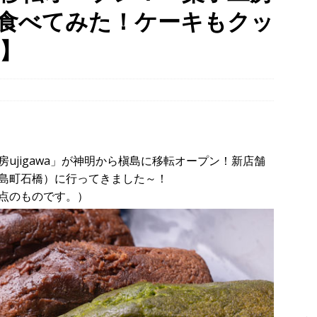
菓子食べてみた！ケーキもクッ
幡宮の門前「やわた走井餅老舗」で、ひんやり美味しいかき氷「走井
府八幡市】
グルメ
】
、クマと思われる動物が確認されました。国道307号奥山田茶屋トンネ
00mの農地【京都府宇治田原町】
NEWS
 in Uji」の試験点灯に行ってきました！８月７日～９日まで開催予定
】
時事ネタ
ujigawa」が神明から槇島に移転オープン！新店舗
島町石橋）に行ってきました～！
点のものです。）