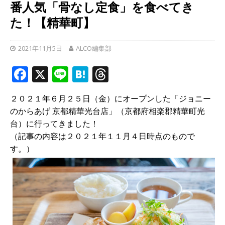
番人気「骨なし定食」を食べてき
た！【精華町】
2021年11月5日
ALCO編集部
F
X
Li
H
T
a
n
at
h
２０２１年６月２５日（金）にオープンした「ジョニー
c
e
e
r
のからあげ 京都精華光台店」（京都府相楽郡精華町光
e
n
e
台）に行ってきました！
b
a
a
（記事の内容は２０２１年１１月４日時点のもので
す。）
o
d
o
s
k