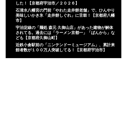
した！【京都府宇治市／２０２６】
石清水八幡宮の門前「やわた走井餅老舗」で、ひんやり
美味しいかき氷「走井餅しぐれ」に舌鼓！【京都府八幡
市】
宇治淀線の「麺処 森元 久御山店」があった建物が解体
されてる。過去には「ラーメン京都一」「ばんから」な
ども【京都府久御山町】
近鉄小倉駅前の「ニンテンドーミュージアム」、累計来
館者数が１００万人突破してる！【京都府宇治市】