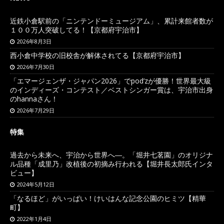
近鉄小倉駅前の「ニンテンドーミュージアム」、累計来館者数が
１００万人突破してる！【京都府宇治市】
2026年8月3日
西小倉中学校の旧校舎が解体されてる【京都府宇治市】
2026年7月30日
「エマージェンザ・ジャパン2026」でpod’zが優勝！世界最大級
のインディーズ・コンテスト／ベストシンガー賞は、宇治市出身
のhannaさん！
2026年7月29日
特集
過去から未来へ、宇治から世界へ―。「堀井七茗園」のオリジナ
ル品種「成里乃」改植後の初摘み行われる【堀井長太郎氏インタ
ビュー】
2024年5月12日
「なるほど」がいっぱい！けいはんな記念公園のヒミツ【精華
町】
2022年1月4日