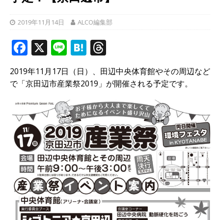
2019年11月14日
ALCO編集部
F
X
Li
H
T
a
n
at
h
2019年11月17日（日）、田辺中央体育館やその周辺など
c
e
e
r
で「京田辺市産業祭2019」が開催される予定です。
e
n
e
b
a
a
o
d
o
s
k