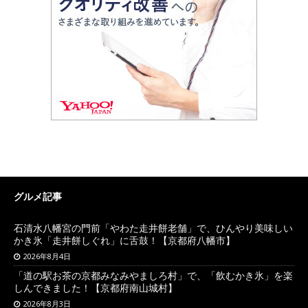
グルメ記事
石清水八幡宮の門前「やわた走井餅老舗」で、ひんやり美味しい
かき氷「走井餅しぐれ」に舌鼓！【京都府八幡市】
2026年8月4日
「道の駅お茶の京都みなみやましろ村」で、「飲むかき氷」を楽
しんできました！【京都府南山城村】
2026年8月3日