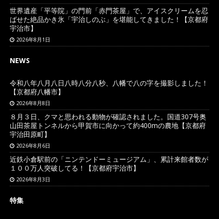
世界遺産「平等院」の門前「赤門茶屋」で、アイスクリームを忍
ばせた絶品かき氷「宇治しのぶ」を堪能してきました！【京都府
宇治市】
2026年8月1日
NEWS
令和八年八月八日八時八分八秒、八幡で八の字を撮影しました！
【京都府八幡市】
2026年8月8日
８月３日、クマと思われる動物が確認されました。国道307号奥
山田茶屋トンネルから甲賀市に向かって約400mの農地【京都府
宇治田原町】
2026年8月6日
近鉄小倉駅前の「ニンテンドーミュージアム」、累計来館者数が
１００万人突破してる！【京都府宇治市】
2026年8月3日
特集