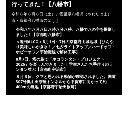
行ってきた！【八幡市】
令和８年８月８日（土）、愛媛県八幡浜（やわたはま）
市・京都府八幡市の２
[...]
令和八年八月八日八時八分八秒、八幡で八の字を撮影し
ました！【京都府八幡市】
＜週刊ALCO＞8月1日～7日の京都府山城地域【ひんや
り美味しいかき氷！／七夕ライトアップ／ハードオフ・
ホビーオフ／宇治淀線で解体工事】
8月7日、塔の島で「ホコランタン・プロジェクト
2026」を楽しんできました！学生さんたち手作りのラ
ンタン並ぶ【京都府宇治市】
８月３日、クマと思われる動物が確認されました。国道
307号奥山田茶屋トンネルから甲賀市に向かって約
400mの農地【京都府宇治田原町】