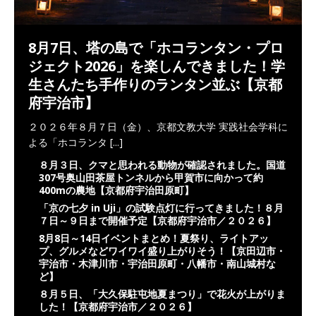
8月7日、塔の島で「ホコランタン・プロ
ジェクト2026」を楽しんできました！学
生さんたち手作りのランタン並ぶ【京都
府宇治市】
２０２６年８月７日（金）、京都文教大学 実践社会学科に
よる「ホコランタ
[...]
８月３日、クマと思われる動物が確認されました。国道
307号奥山田茶屋トンネルから甲賀市に向かって約
400mの農地【京都府宇治田原町】
「京の七夕 in Uji」の試験点灯に行ってきました！８月
７日～９日まで開催予定【京都府宇治市／２０２６】
8月8日～14日イベントまとめ！夏祭り、ライトアッ
プ、グルメなどワイワイ盛り上がりそう！【京田辺市・
宇治市・木津川市・宇治田原町・八幡市・南山城村な
ど】
８月５日、「大久保駐屯地夏まつり」で花火が上がりま
した！【京都府宇治市／２０２６】