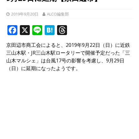
2019年9月20日
ALCO編集部
F
X
Li
H
T
a
n
at
h
京田辺市商工会によると、2019年9月22日（日）に近鉄
c
e
e
r
三山木駅・JR三山木駅ロータリーで開催予定だった「三
e
n
e
山木マルシェ」は台風17号の影響を考慮し、9月29日
b
a
a
（日）に延期になったようです。
o
d
o
s
k