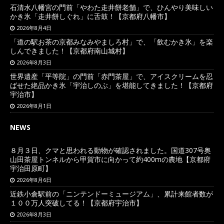
石清水八幡宮の門前「やわた走井餅老舗」で、ひんやり美味しい
かき氷「走井餅しぐれ」に舌鼓！【京都府八幡市】
2026年8月4日
「道の駅お茶の京都みなみやましろ村」で、「飲むかき氷」を楽
しんできました！【京都府南山城村】
2026年8月3日
世界遺産「平等院」の門前「赤門茶屋」で、アイスクリームを忍
ばせた絶品かき氷「宇治しのぶ」を堪能してきました！【京都府
宇治市】
2026年8月1日
NEWS
８月３日、クマと思われる動物が確認されました。国道307号奥
山田茶屋トンネルから甲賀市に向かって約400mの農地【京都府
宇治田原町】
2026年8月6日
近鉄小倉駅前の「ニンテンドーミュージアム」、累計来館者数が
１００万人突破してる！【京都府宇治市】
2026年8月3日