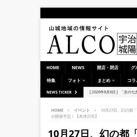
HOME
NEWS
開店・閉店
グ
特集
フォト
まとめ
コラ
[ 2026年8月6日 ]
「京の七夕
NEWS TICKER
【京都府宇治市／２０２６
[ 2026年8月6日 ]
8月8日
HOME
イベント
10月27日、幻の
り上がりそう！【京田辺市
が開催予定！【木津川市】
ト
10月27日、幻の
[ 2026年8月5日 ]
８月５日