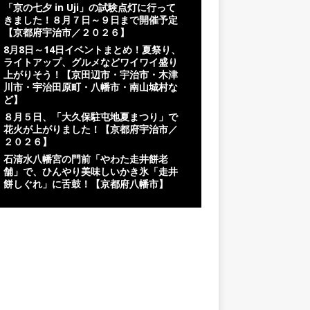
「京の七夕 in Uji」の試験点灯に行って
きました！８月７日～９日まで開催予定
【京都府宇治市／２０２６】
8月8日～14日イベントまとめ！夏祭り、
ライトアップ、グルメなどワイワイ盛り
上がりそう！【京田辺市・宇治市・木津
川市・宇治田原町・八幡市・南山城村な
ど】
８月５日、「大久保駐屯地夏まつり」で
花火が上がりました！【京都府宇治市／
２０２６】
石清水八幡宮の門前「やわた走井餅老
舗」で、ひんやり美味しいかき氷「走井
餅しぐれ」に舌鼓！【京都府八幡市】