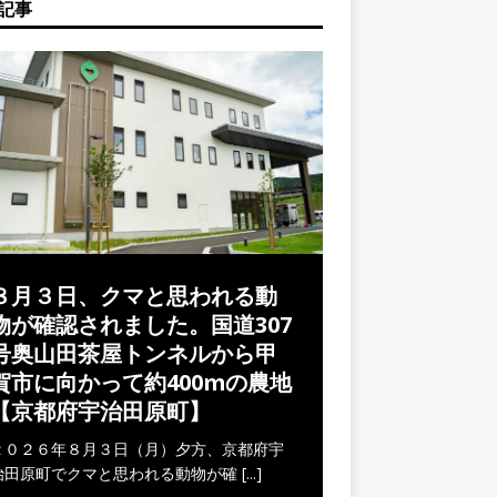
記事
８月３日、クマと思われる動
物が確認されました。国道307
号奥山田茶屋トンネルから甲
賀市に向かって約400mの農地
【京都府宇治田原町】
２０２６年８月３日（月）夕方、京都府宇
治田原町でクマと思われる動物が確
[...]