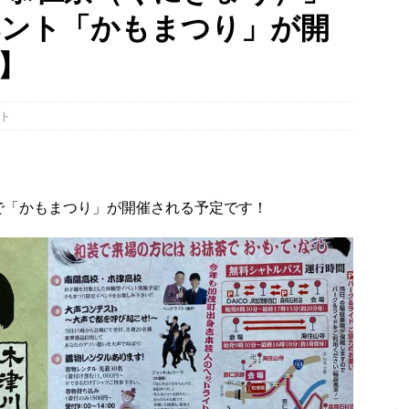
ベント「かもまつり」が開
】
幡宮の門前「やわた走井餅老舗」で、ひんやり美味しいかき氷「走井
府八幡市】
グルメ
ト
、クマと思われる動物が確認されました。国道307号奥山田茶屋トンネ
00mの農地【京都府宇治田原町】
NEWS
広場で「かもまつり」が開催される予定です！