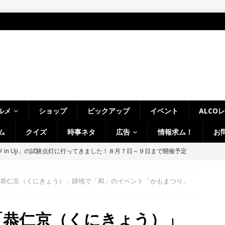
ルメ
ショップ
ピックアップ
イベント
ALCO
ム
クイズ
時事ネタ
広告
情報求ム！
お
 in Uji」の試験点灯に行ってきました！８月７日～９日まで開催予定
】
時事ネタ
～14日イベントまとめ！夏祭り、ライトアップ、グルメなどワイワイ盛
都「恭仁京（くにきょう）」跡地で「和」のイベント「かもまつり」
・宇治市・木津川市・宇治田原町・八幡市・南山城村など】
イベン
都「恭仁京（くにきょう）」
、「大久保駐屯地夏まつり」で花火が上がりました！【京都府宇治市