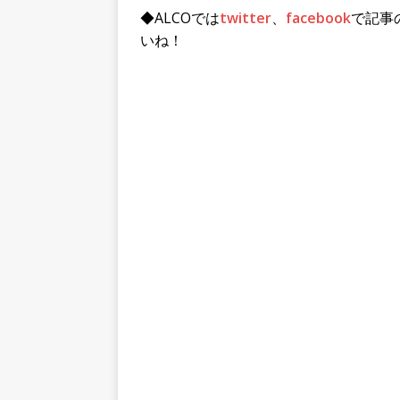
◆ALCOでは
twitter
、
facebook
で記事
いね！