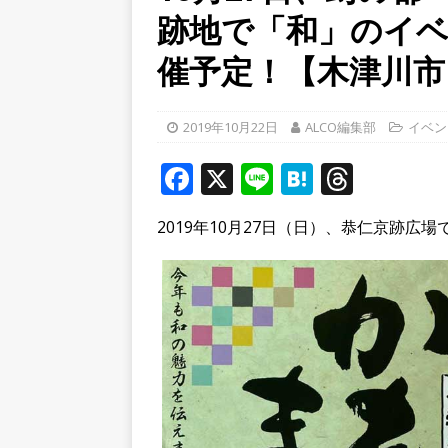
跡地で「和」のイ
／２０２６】
時事ネタ
催予定！【木津川市
[ 2026年8月4日 ]
石清水八
餅しぐれ」に舌鼓！【京都
2019年10月22日
ALCO編集部
イベン
[ 2026年8月6日 ]
８月３日
F
X
Li
H
T
ルから甲賀市に向かって約4
a
n
at
h
2019年10月27日（日）、恭仁京跡
c
e
e
r
e
n
e
b
a
a
o
d
o
s
k