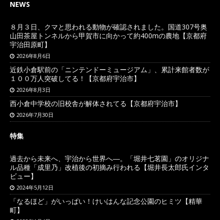
NEWS
８月３日、クマと思われる動物が確認されました。国道307号奥
山田茶屋トンネルから甲賀市に向かって約400mの農地【京都府
宇治田原町】
2026年8月6日
近鉄小倉駅前の「ニンテンドーミュージアム」、累計来館者数が
１００万人突破してる！【京都府宇治市】
2026年8月3日
西小倉中学校の旧校舎が解体されてる【京都府宇治市】
2026年7月30日
特集
過去から未来へ、宇治から世界へ―。「堀井七茗園」のオリジナ
ル品種「成里乃」改植後の初摘み行われる【堀井長太郎氏インタ
ビュー】
2024年5月12日
「なるほど」がいっぱい！けいはんな記念公園のヒミツ【精華
町】