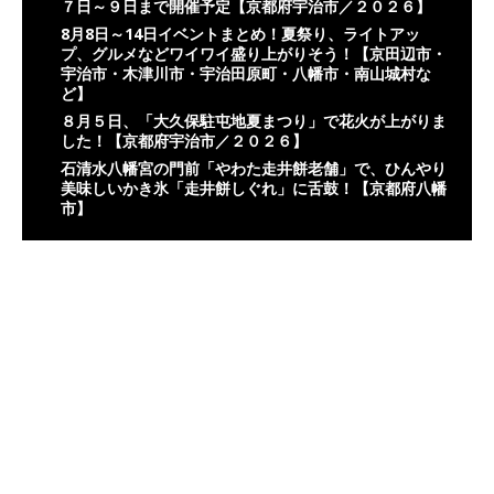
７日～９日まで開催予定【京都府宇治市／２０２６】
8月8日～14日イベントまとめ！夏祭り、ライトアッ
プ、グルメなどワイワイ盛り上がりそう！【京田辺市・
宇治市・木津川市・宇治田原町・八幡市・南山城村な
ど】
８月５日、「大久保駐屯地夏まつり」で花火が上がりま
した！【京都府宇治市／２０２６】
石清水八幡宮の門前「やわた走井餅老舗」で、ひんやり
美味しいかき氷「走井餅しぐれ」に舌鼓！【京都府八幡
市】