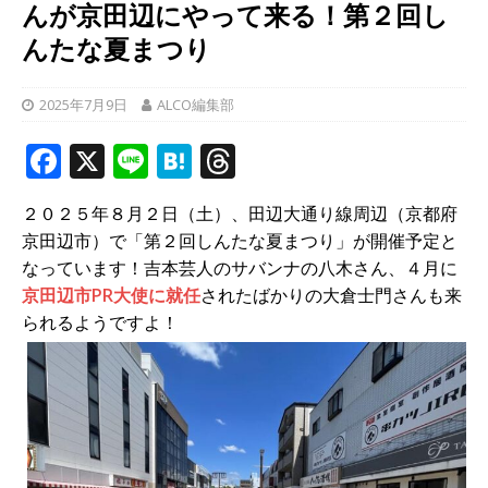
んが京田辺にやって来る！第２回し
んたな夏まつり
2025年7月9日
ALCO編集部
F
X
Li
H
T
a
n
at
h
２０２５年８月２日（土）、田辺大通り線周辺（京都府
c
e
e
r
京田辺市）で「第２回しんたな夏まつり」が開催予定と
e
n
e
なっています！吉本芸人のサバンナの八木さん、４月に
b
a
a
京田辺市PR大使に就任
されたばかりの大倉士門さんも来
られるようですよ！
o
d
o
s
k