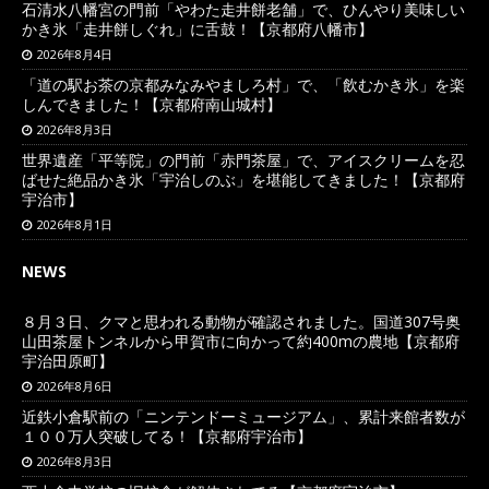
石清水八幡宮の門前「やわた走井餅老舗」で、ひんやり美味しい
かき氷「走井餅しぐれ」に舌鼓！【京都府八幡市】
2026年8月4日
「道の駅お茶の京都みなみやましろ村」で、「飲むかき氷」を楽
しんできました！【京都府南山城村】
2026年8月3日
世界遺産「平等院」の門前「赤門茶屋」で、アイスクリームを忍
ばせた絶品かき氷「宇治しのぶ」を堪能してきました！【京都府
宇治市】
2026年8月1日
NEWS
８月３日、クマと思われる動物が確認されました。国道307号奥
山田茶屋トンネルから甲賀市に向かって約400mの農地【京都府
宇治田原町】
2026年8月6日
近鉄小倉駅前の「ニンテンドーミュージアム」、累計来館者数が
１００万人突破してる！【京都府宇治市】
2026年8月3日