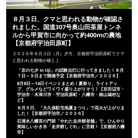
８月３日、クマと思われる動物が確認さ
れました。国道307号奥山田茶屋トンネ
ルから甲賀市に向かって約400mの農地
【京都府宇治田原町】
２０２６年８月３日（月）夕方、京都府宇治田原町でクマ
と思われる動物が確
[...]
「京の七夕 in Uji」の試験点灯に行ってきました！８月
７日～９日まで開催予定【京都府宇治市／２０２６】
8月8日～14日イベントまとめ！夏祭り、ライトアッ
プ、グルメなどワイワイ盛り上がりそう！【京田辺市・
宇治市・木津川市・宇治田原町・八幡市・南山城村な
ど】
８月５日、「大久保駐屯地夏まつり」で花火が上がりま
した！【京都府宇治市／２０２６】
石清水八幡宮の門前「やわた走井餅老舗」で、ひんやり
美味しいかき氷「走井餅しぐれ」に舌鼓！【京都府八幡
市】