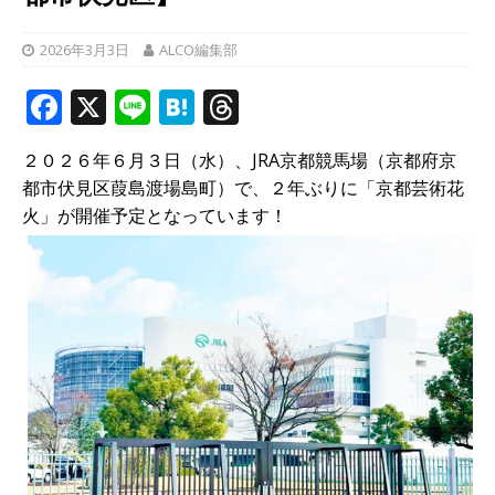
2026年3月3日
ALCO編集部
F
X
Li
H
T
a
n
at
h
２０２６年６月３日（水）、JRA京都競馬場（京都府京
c
e
e
r
都市伏見区葭島渡場島町）で、２年ぶりに「京都芸術花
e
n
e
火」が開催予定となっています！
b
a
a
o
d
o
s
k