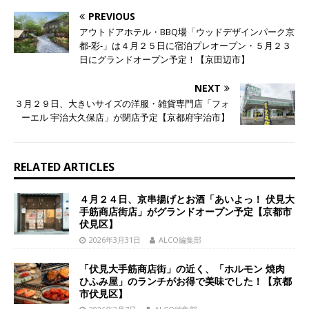
PREVIOUS
アウトドアホテル・BBQ場「ウッドデザインパーク京
都-彩-」は４月２５日に宿泊プレオープン・５月２３
日にグランドオープン予定！【京田辺市】
NEXT
３月２９日、大きいサイズの洋服・雑貨専門店「フォ
ーエル 宇治大久保店」が閉店予定【京都府宇治市】
RELATED ARTICLES
４月２４日、京串揚げとお酒「あいよっ！ 伏見大
手筋商店街店」がグランドオープン予定【京都市
伏見区】
2026年3月31日
ALCO編集部
「伏見大手筋商店街」の近く、「ホルモン 焼肉
ひふみ屋」のランチがお得で美味でした！【京都
市伏見区】