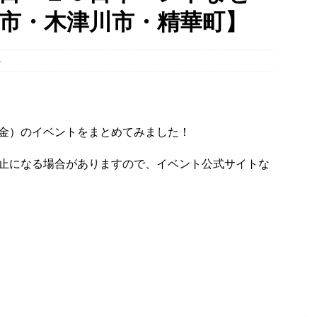
市・木津川市・精華町】
00mの農地【京都府宇治田原町】
NEWS
 in Uji」の試験点灯に行ってきました！８月７日～９日まで開催予定
ト
】
時事ネタ
八月八日八時八分八秒、八幡で八の字を撮影しました！【京都府八幡
金）のイベントをまとめてみました！
止になる場合がありますので、イベント公式サイトな