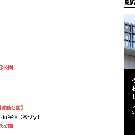
最新
記念公園
津川運動公園】
in 宇治【茶づな】
記念公園