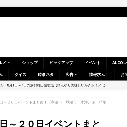
ルメ
ショップ
ピックアップ
イベント
ALCO
ム
クイズ
時事ネタ
広告
情報求ム！
お
LCO＞8月1日～7日の京都府山城地域【ひんやり美味しいかき氷！／七
フ・ホビーオフ／宇治淀線で解体工事】
月刊・週刊ALCO
日～２０日イベントまとめ！【宇治市・城陽市・木津川市・精華
、塔の島で「ホコランタン・プロジェクト2026」を楽しんできました！
タン並ぶ【京都府宇治市】
時事ネタ
日～２０日イベントまと
、クマと思われる動物が確認されました。国道307号奥山田茶屋トンネ