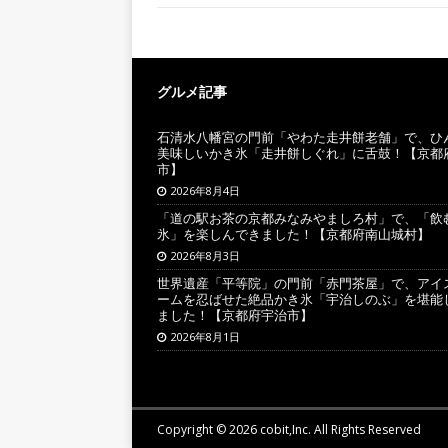
グルメ記事
石清水八幡宮の門前「やわた走井餅老舗」で、ひ
美味しいかき氷「走井餅しぐれ」に舌鼓！【京都
市】
2026年8月4日
「道の駅お茶の京都みなみやましろ村」で、「飲
氷」を楽しんできました！【京都府南山城村】
2026年8月3日
世界遺産「平等院」の門前「赤門茶屋」で、アイ
ームを忍ばせた絶品かき氷「宇治しのぶ」を堪能
ました！【京都府宇治市】
2026年8月1日
Copyright © 2026 cobit,Inc. All Rights Reserved