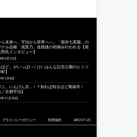
から未来へ、宇治から世界へ―。「堀井七茗園」の
ジナル品種「成里乃」改植後の初摘み行われる【堀
太郎氏インタビュー】
24年5月12日
るほど」がいっぱい！けいはんな記念公園のヒミツ
華町】
22年1月4日
ワニ、いんげん豆…！？知れば知るほど萬福寺！
集／京都宇治】
20年11月18日
プライバシーポリシー
利用規約
ABOUT US