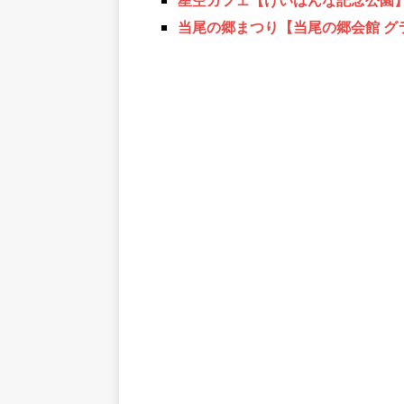
星空カフェ【けいはんな記念公園
当尾の郷まつり【当尾の郷会館 グ