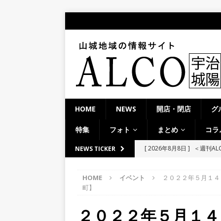
HOME
NEWS
開店・閉店
グ
特集
フォト
まとめ
コラ
[ 2026年8月8日 ]
＜週刊A
NEWS TICKER
夕ライトアップ／ハードオ
HOME
イベント
２０２２年５月１４
[ 2026年8月7日 ]
8月7日
町】
学生さんたち手作りのラン
２０２２年５月１４
[ 2026年8月6日 ]
８月３日