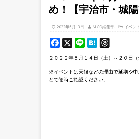
め！【宇治市・城陽
ルから甲賀市に向かって約4
[ 2026年8月6日 ]
「京の七夕
2022年5月13日
ALCO編集部
イベン
【京都府宇治市／２０２６
F
X
Li
[ 2026年8月8日 ]
H
T
令和八年
a
n
at
h
市】
NEWS
２０２２年５月１４日（土）～２０日（
c
e
e
r
e
n
e
※イベントは天候などの理由で延期や中
b
a
a
どで随時ご確認ください。
o
d
o
s
k