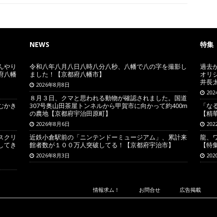
NEWS
特集
んやり
令和八年八月八日八時八分八秒、八幡で八の字を撮影し
過去
府八幡
ました！【京都府八幡市】
オリ
井長
2026年8月8日
20
８月３日、クマと思われる動物が確認されました。国道
むかき
307号奥山田茶屋トンネルから甲賀市に向かって約400m
「な
の農地【京都府宇治田原町】
【精
2026年8月6日
20
スクリ
近鉄小倉駅前の「ニンテンドーミュージアム」、累計来
龍、
してき
館者数が１００万人突破してる！【京都府宇治市】
【特
2026年8月3日
20
情報求ム！
お問合せ
広告掲載