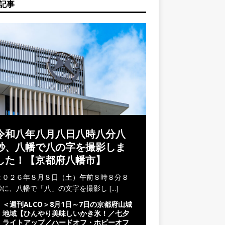
記事
令和八年八月八日八時八分八
秒、八幡で八の字を撮影しま
した！【京都府八幡市】
２０２６年８月８日（土）午前８時８分８
秒に、八幡で「八」の文字を撮影し
[...]
＜週刊ALCO＞8月1日～7日の京都府山城
地域【ひんやり美味しいかき氷！／七夕
ライトアップ／ハードオフ・ホビーオフ