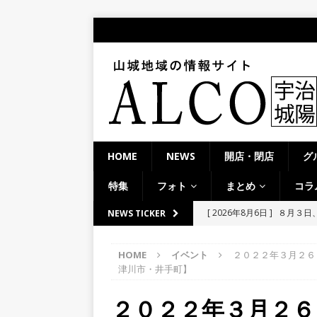
HOME
NEWS
開店・閉店
グ
特集
フォト
まとめ
コラ
[ 2026年8月6日 ]
８月３日
NEWS TICKER
ルから甲賀市に向かって約4
HOME
イベント
２０２２年３月２６
[ 2026年8月6日 ]
「京の七夕
津川市・井手町】
【京都府宇治市／２０２６
２０２２年３月２６
[ 2026年8月6日 ]
8月8日