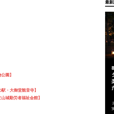
最新
物公園】
いの駅・大御堂観音寺】
立山城勤労者福祉会館】