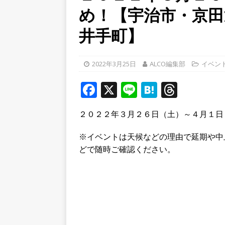
め！【宇治市・京田
り上がりそう！【京田辺市
ト
井手町】
[ 2026年8月5日 ]
８月５日
／２０２６】
時事ネタ
2022年3月25日
ALCO編集部
イベン
[ 2026年8月7日 ]
8月7日
F
X
Li
H
T
学生さんたち手作りのラン
a
n
at
h
２０２２年３月２６日（土）～４月１日
c
e
e
r
e
n
e
※イベントは天候などの理由で延期や中
b
a
a
どで随時ご確認ください。
o
d
o
s
k