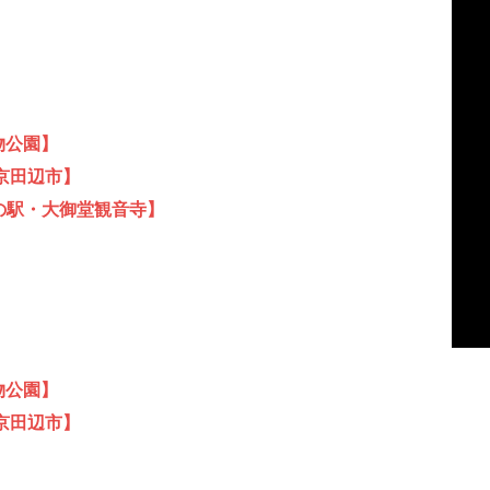
物公園】
京田辺市】
いの駅・大御堂観音寺】
物公園】
京田辺市】