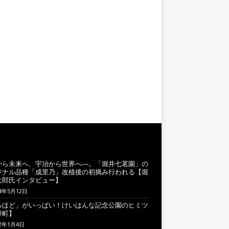
から未来へ、宇治から世界へ―。「堀井七茗園」の
ジナル品種「成里乃」改植後の初摘み行われる【堀
太郎氏インタビュー】
24年5月12日
るほど」がいっぱい！けいはんな記念公園のヒミツ
華町】
22年1月4日