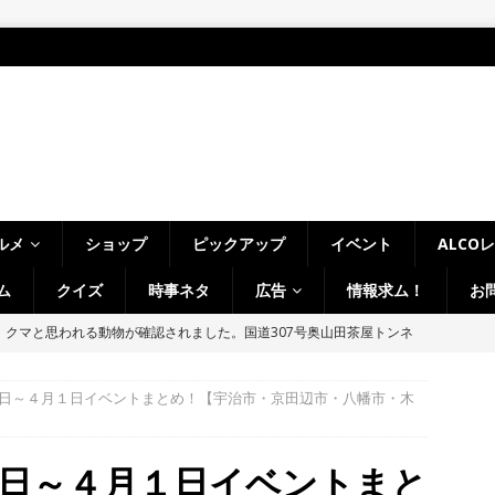
ルメ
ショップ
ピックアップ
イベント
ALCO
ム
クイズ
時事ネタ
広告
情報求ム！
お
、クマと思われる動物が確認されました。国道307号奥山田茶屋トンネ
00mの農地【京都府宇治田原町】
NEWS
日～４月１日イベントまとめ！【宇治市・京田辺市・八幡市・木
 in Uji」の試験点灯に行ってきました！８月７日～９日まで開催予定
】
時事ネタ
日～４月１日イベントまと
～14日イベントまとめ！夏祭り、ライトアップ、グルメなどワイワイ盛