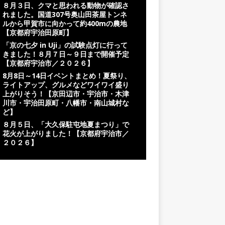
８月３日、クマと思われる動物が確認さ
れました。国道307号奥山田茶屋トンネ
ルから甲賀市に向かって約400mの農地
【京都府宇治田原町】
「京の七夕 in Uji」の試験点灯に行って
きました！８月７日～９日まで開催予定
【京都府宇治市／２０２６】
8月8日～14日イベントまとめ！夏祭り、
ライトアップ、グルメなどワイワイ盛り
上がりそう！【京田辺市・宇治市・木津
川市・宇治田原町・八幡市・南山城村な
ど】
８月５日、「大久保駐屯地夏まつり」で
花火が上がりました！【京都府宇治市／
２０２６】