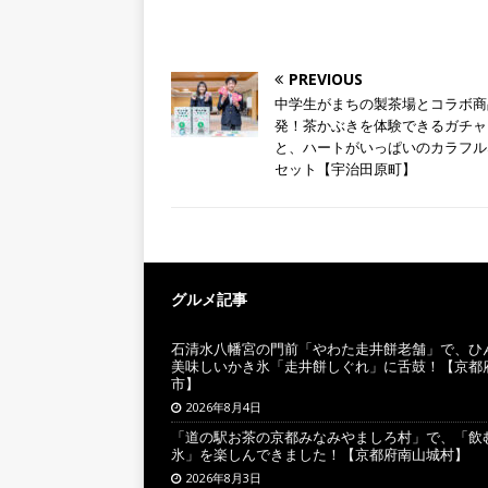
PREVIOUS
中学生がまちの製茶場とコラボ商
発！茶かぶきを体験できるガチャ
と、ハートがいっぱいのカラフル
セット【宇治田原町】
グルメ記事
石清水八幡宮の門前「やわた走井餅老舗」で、ひ
美味しいかき氷「走井餅しぐれ」に舌鼓！【京都
市】
2026年8月4日
「道の駅お茶の京都みなみやましろ村」で、「飲
氷」を楽しんできました！【京都府南山城村】
2026年8月3日