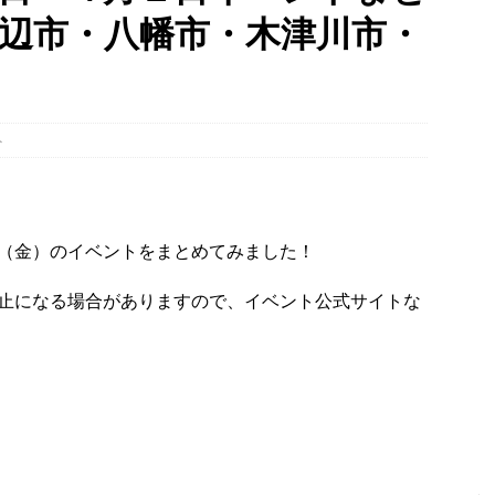
辺市・八幡市・木津川市・
・宇治市・木津川市・宇治田原町・八幡市・南山城村など】
イベン
、「大久保駐屯地夏まつり」で花火が上がりました！【京都府宇治市
ト
、塔の島で「ホコランタン・プロジェクト2026」を楽しんできました！
タン並ぶ【京都府宇治市】
時事ネタ
（金）のイベントをまとめてみました！
止になる場合がありますので、イベント公式サイトな