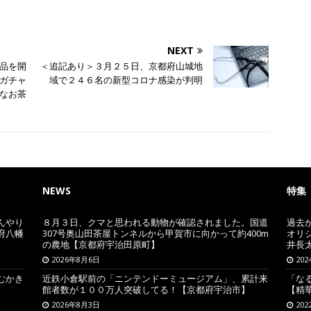
NEXT
品を開
＜追記あり＞３月２５日、京都府山城地
ガチャ
域で２４６名の新型コロナ感染が判明
なお茶
NEWS
特集
んやり
８月３日、クマと思われる動物が確認されました。国道
過去
府八幡
307号奥山田茶屋トンネルから甲賀市に向かって約400m
オリ
の農地【京都府宇治田原町】
井長
2026年8月6日
20
むかき
近鉄小倉駅前の「ニンテンドーミュージアム」、累計来
「な
館者数が１００万人突破してる！【京都府宇治市】
【精
2026年8月3日
20