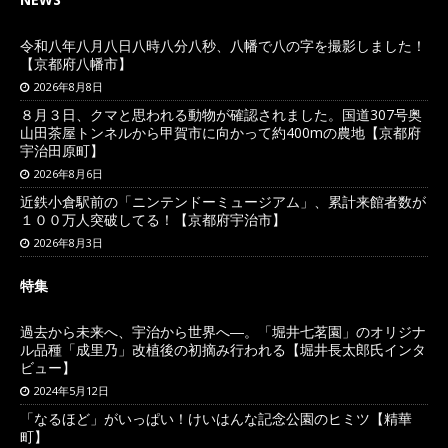
令和八年八月八日八時八分八秒、八幡で八の字を撮影しました！
【京都府八幡市】
2026年8月8日
８月３日、クマと思われる動物が確認されました。国道307号奥
山田茶屋トンネルから甲賀市に向かって約400mの農地【京都府
宇治田原町】
2026年8月6日
近鉄小倉駅前の「ニンテンドーミュージアム」、累計来館者数が
１００万人突破してる！【京都府宇治市】
2026年8月3日
特集
過去から未来へ、宇治から世界へ―。「堀井七茗園」のオリジナ
ル品種「成里乃」改植後の初摘み行われる【堀井長太郎氏インタ
ビュー】
2024年5月12日
「なるほど」がいっぱい！けいはんな記念公園のヒミツ【精華
町】