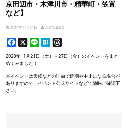
京田辺市・木津川市・精華町・笠置
など】
2020年11月21日
ALCO編集部
F
X
Li
H
T
a
n
at
h
2020年11月21日（土）～27日（金）のイベントをまと
c
e
e
r
めてみました！
e
n
e
b
a
a
※イベントは天候などの理由で延期や中止になる場合が
ありますので、イベント公式サイトなどで随時ご確認下
o
d
さい。
o
s
k