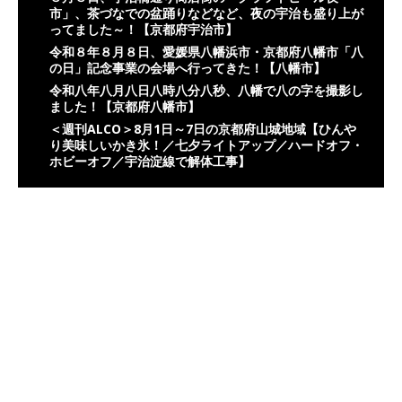
市」、茶づなでの盆踊りなどなど、夜の宇治も盛り上が
ってました～！【京都府宇治市】
令和８年８月８日、愛媛県八幡浜市・京都府八幡市「八
の日」記念事業の会場へ行ってきた！【八幡市】
令和八年八月八日八時八分八秒、八幡で八の字を撮影し
ました！【京都府八幡市】
＜週刊ALCO＞8月1日～7日の京都府山城地域【ひんや
り美味しいかき氷！／七夕ライトアップ／ハードオフ・
ホビーオフ／宇治淀線で解体工事】