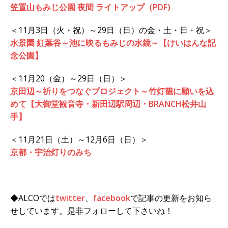
笠置山もみじ公園 夜間 ライトアップ（PDF)
＜11月3日（火・祝）～29日（日）の金・土・日・祝＞
水景園 紅葉谷～池に映るもみじの水鏡～【けいはんな記
念公園】
＜11月20（金）～29日（日）＞
京田辺～祈りをつなぐプロジェクト～竹灯籠に願いを込
めて【大御堂観音寺・新田辺駅周辺・BRANCH松井山
手】
＜11月21日（土）～12月6日（日）＞
京都・宇治灯りのみち
◆ALCOでは
twitter
、
facebook
で記事の更新をお知ら
せしています。是非フォローして下さいね！