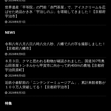
2026年8月3日
世界遺産「平等院」の門前「赤門茶屋」で、アイスクリームを忍
ばせた絶品かき氷「宇治しのぶ」を堪能してきました！【京都府
宇治市】
2026年8月1日
NEWS
令和八年八月八日八時八分八秒、八幡で八の字を撮影しました！
【京都府八幡市】
2026年8月8日
８月３日、クマと思われる動物が確認されました。国道307号奥
山田茶屋トンネルから甲賀市に向かって約400mの農地【京都府
宇治田原町】
2026年8月6日
近鉄小倉駅前の「ニンテンドーミュージアム」、累計来館者数が
１００万人突破してる！【京都府宇治市】
2026年8月3日
特集