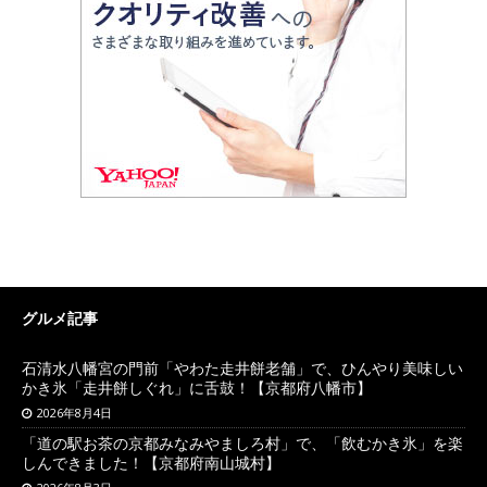
グルメ記事
石清水八幡宮の門前「やわた走井餅老舗」で、ひんやり美味しい
かき氷「走井餅しぐれ」に舌鼓！【京都府八幡市】
2026年8月4日
「道の駅お茶の京都みなみやましろ村」で、「飲むかき氷」を楽
しんできました！【京都府南山城村】