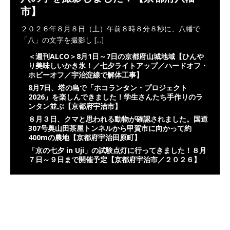
市】
２０２６年８月８日（土）午前８時８分８秒に、八幡で
「八」の文字を撮影し
[...]
＜週刊ALCO＞8月1日～7日の京都府山城地域【ひんや
り美味しいかき氷！／七夕ライトアップ／ハードオフ・
ホビーオフ／宇治淀線で解体工事】
8月7日、塔の島で「ホコランタン・プロジェクト
2026」を楽しんできました！学生さんたち手作りのラ
ンタン並ぶ【京都府宇治市】
８月３日、クマと思われる動物が確認されました。国道
307号奥山田茶屋トンネルから甲賀市に向かって約
400mの農地【京都府宇治田原町】
「京の七夕 in Uji」の試験点灯に行ってきました！８月
７日～９日まで開催予定【京都府宇治市／２０２６】