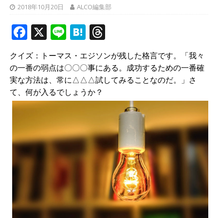
2018年10月20日
ALCO編集部
F
X
Li
H
T
a
n
at
h
クイズ：トーマス・エジソンが残した格言です。「我々
c
e
e
r
の一番の弱点は〇〇〇事にある。成功するための一番確
e
n
e
実な方法は、常に△△△試してみることなのだ。」さ
b
a
a
て、何が入るでしょうか？
o
d
o
s
k