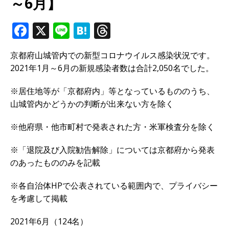
～6月】
F
X
Li
H
T
a
n
at
h
京都府山城管内での新型コロナウイルス感染状況です。
c
e
e
r
2021年1月～6月の新規感染者数は合計2,050名でした。
e
n
e
b
a
a
※居住地等が「京都府内」等となっているもののうち、
山城管内かどうかの判断が出来ない方を除く
o
d
o
s
※他府県・他市町村で発表された方・米軍検査分を除く
k
※「退院及び入院勧告解除」については京都府から発表
のあったもののみを記載
※各自治体HPで公表されている範囲内で、プライバシー
を考慮して掲載
2021年6月（124名）