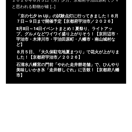
と思われる動物が確
[...]
「京の七夕 in Uji」の試験点灯に行ってきました！８月
７日～９日まで開催予定【京都府宇治市／２０２６】
8月8日～14日イベントまとめ！夏祭り、ライトアッ
プ、グルメなどワイワイ盛り上がりそう！【京田辺市・
宇治市・木津川市・宇治田原町・八幡市・南山城村な
ど】
８月５日、「大久保駐屯地夏まつり」で花火が上がりま
した！【京都府宇治市／２０２６】
石清水八幡宮の門前「やわた走井餅老舗」で、ひんやり
美味しいかき氷「走井餅しぐれ」に舌鼓！【京都府八幡
市】