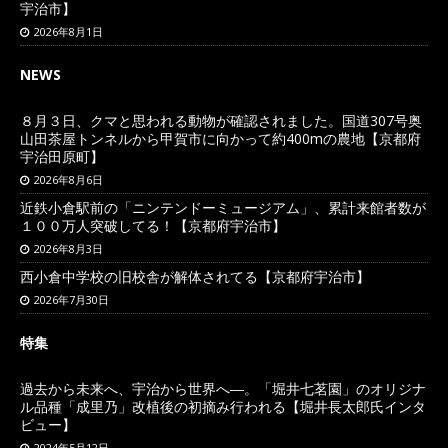
宇治市】
2026年8月1日
NEWS
８月３日、クマと思われる動物が確認されました。国道307号奥
山田茶屋トンネルから甲賀市に向かって約400mの農地【京都府
宇治田原町】
2026年8月6日
近鉄小倉駅前の「ニンテンドーミュージアム」、累計来館者数が
１００万人突破してる！【京都府宇治市】
2026年8月3日
西小倉中学校の旧校舎が解体されてる【京都府宇治市】
2026年7月30日
特集
過去から未来へ、宇治から世界へ―。「堀井七茗園」のオリジナ
ル品種「成里乃」改植後の初摘み行われる【堀井長太郎氏インタ
ビュー】
2024年5月12日