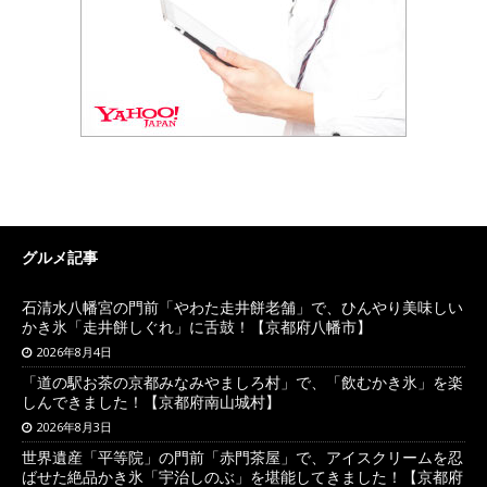
グルメ記事
石清水八幡宮の門前「やわた走井餅老舗」で、ひんやり美味しい
かき氷「走井餅しぐれ」に舌鼓！【京都府八幡市】
2026年8月4日
「道の駅お茶の京都みなみやましろ村」で、「飲むかき氷」を楽
しんできました！【京都府南山城村】
2026年8月3日
世界遺産「平等院」の門前「赤門茶屋」で、アイスクリームを忍
ばせた絶品かき氷「宇治しのぶ」を堪能してきました！【京都府