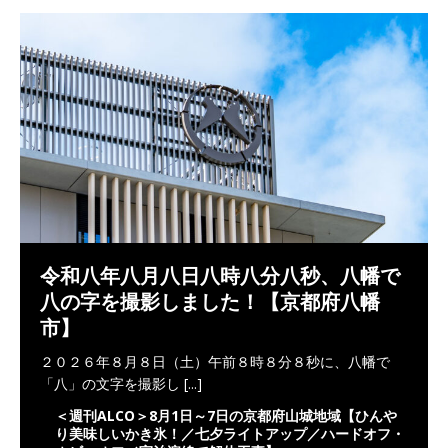
令和八年八月八日八時八分八秒、八幡で
八の字を撮影しました！【京都府八幡
市】
２０２６年８月８日（土）午前８時８分８秒に、八幡で
「八」の文字を撮影し
[...]
＜週刊ALCO＞8月1日～7日の京都府山城地域【ひんや
り美味しいかき氷！／七夕ライトアップ／ハードオフ・