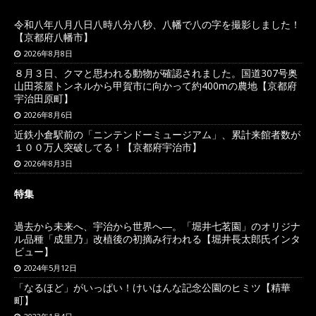
令和八年八月八日八時八分八秒、八幡で八の字を撮影しました！
【京都府八幡市】
2026年8月8日
８月３日、クマと思われる動物が確認されました。国道307号奥
山田茶屋トンネルから甲賀市に向かって約400mの農地【京都府
宇治田原町】
2026年8月6日
近鉄小倉駅前の「ニンテンドーミュージアム」、累計来館者数が
１００万人突破してる！【京都府宇治市】
2026年8月3日
特集
過去から未来へ、宇治から世界へ―。「堀井七茗園」のオリジナ
ル品種「成里乃」改植後の初摘み行われる【堀井長太郎氏インタ
ビュー】
2024年5月12日
「なるほど」がいっぱい！けいはんな記念公園のヒミツ【精華
町】