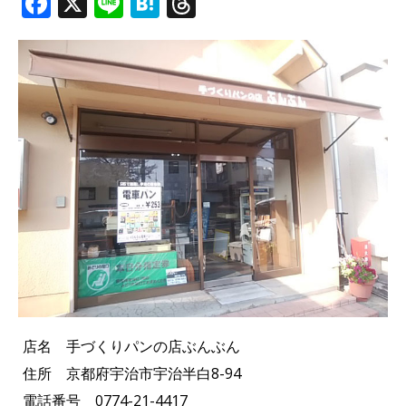
F
X
Li
H
T
a
n
at
h
c
e
e
r
e
n
e
b
a
a
o
d
o
s
k
店名 手づくりパンの店ぶんぶん
住所 京都府宇治市宇治半白8-94
電話番号 0774-21-4417