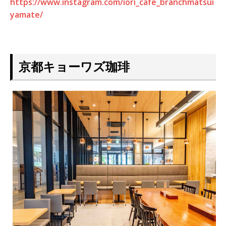
https://www.instagram.com/iori_cafe_branchmatsui
yamate/
京都キョーワズ珈琲