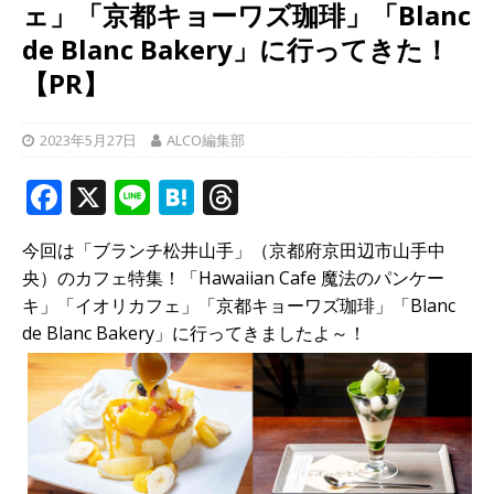
ェ」「京都キョーワズ珈琲」「Blanc
de Blanc Bakery」に行ってきた！
【PR】
2023年5月27日
ALCO編集部
F
X
Li
H
T
a
n
at
h
今回は「ブランチ松井山手」（京都府京田辺市山手中
c
e
e
r
央）のカフェ特集！「Hawaiian Cafe 魔法のパンケー
e
n
e
キ」「イオリカフェ」「京都キョーワズ珈琲」「Blanc
b
a
a
de Blanc Bakery」に行ってきましたよ～！
o
d
o
s
k