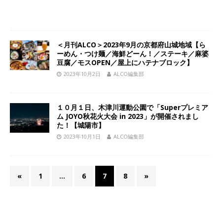
＜月刊ALCO＞2023年9月の京都府山城地域【ら
ーめん・つけ麺／海鮮どーん！／ステーキ／麻婆
豆腐／モスOPEN／屋上にハテナブロック】
2023年10月2日
ALCO編集部
１０月１日、木津川運動公園で「Superプレミア
ム JOYO秋花火大会 in 2023」が開催されまし
た！【城陽市】
2023年10月1日
ALCO編集部
«
1
…
6
7
8
»