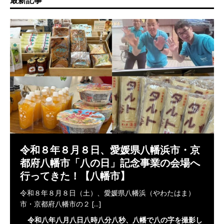
最新記事
令和８年８月８日、愛媛県八幡浜市・京
都府八幡市「八の日」記念事業の会場へ
行ってきた！【八幡市】
令和８年８月８日（土）、愛媛県八幡浜（やわたはま）
市・京都府八幡市の２
[...]
令和八年八月八日八時八分八秒、八幡で八の字を撮影し