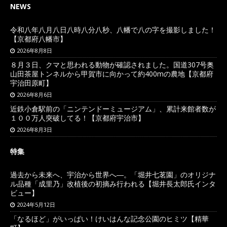
NEWS
令和八年八月八日八時八分八秒、八幡で八の字を撮影しました！
【京都府八幡市】
2026年8月8日
８月３日、クマと思われる動物が確認されました。国道307号奥
山田茶屋トンネルから甲賀市に向かって約400mの農地【京都府
宇治田原町】
2026年8月6日
近鉄小倉駅前の「ニンテンドーミュージアム」、累計来館者数が
１００万人突破してる！【京都府宇治市】
2026年8月3日
特集
過去から未来へ、宇治から世界へ―。「堀井七茗園」のオリジナ
ル品種「成里乃」改植後の初摘み行われる【堀井長太郎氏インタ
ビュー】
2024年5月12日
「なるほど」がいっぱい！けいはんな記念公園のヒミツ【精華