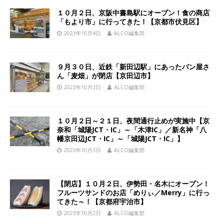
１０月２日、京阪中書島駅にオープン！食の商店
「もより市」に行ってきた！【京都市伏見区】
2023年10月4日
ALCO編集部
９月３０日、近鉄「新田辺駅」にあったパン屋さ
ん「麦畑」が閉店【京田辺市】
2023年10月3日
ALCO編集部
１０月２日～２１日、夜間通行止めが実施中【京
奈和「城陽JCT・IC」～「木津IC」／新名神「八
幡京田辺JCT・IC」～「城陽JCT・IC」】
2023年10月3日
ALCO編集部
【閉店】１０月２日、伊勢田・名木にオープン！
フルーツサンドのお店「めりぃ／Merry」に行っ
てきた～！【京都府宇治市】
2023年10月2日
ALCO編集部