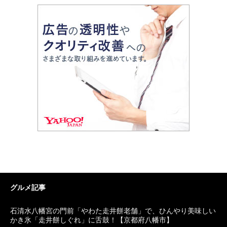
グルメ記事
石清水八幡宮の門前「やわた走井餅老舗」で、ひんやり美味しい
かき氷「走井餅しぐれ」に舌鼓！【京都府八幡市】