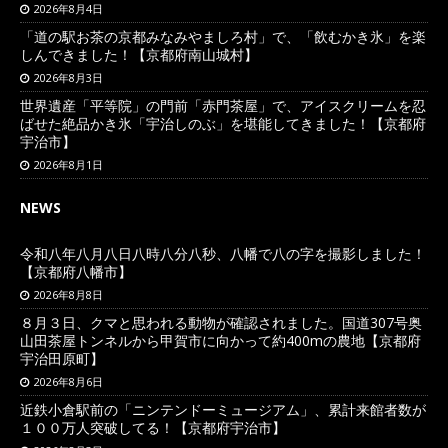
2026年8月4日
「道の駅お茶の京都みなみやましろ村」で、「飲むかき氷」を楽
しんできました！【京都府南山城村】
2026年8月3日
世界遺産「平等院」の門前「赤門茶屋」で、アイスクリームを忍
ばせた絶品かき氷「宇治しのぶ」を堪能してきました！【京都府
宇治市】
2026年8月1日
NEWS
令和八年八月八日八時八分八秒、八幡で八の字を撮影しました！
【京都府八幡市】
2026年8月8日
８月３日、クマと思われる動物が確認されました。国道307号奥
山田茶屋トンネルから甲賀市に向かって約400mの農地【京都府
宇治田原町】
2026年8月6日
近鉄小倉駅前の「ニンテンドーミュージアム」、累計来館者数が
１００万人突破してる！【京都府宇治市】