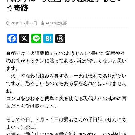
う奇跡
2018年7月31日
ALCO編集部
F
X
Li
H
T
a
n
at
h
京都では「火迺要慎」(ひのようじん)と書いた愛宕神社
c
e
e
r
のお札がキッチンに貼ってあるお宅が珍しくないと思い
e
n
e
ます。
b
a
a
「火、すなわち慎みを要する」ー火は便利でありがたい
ですが、恐ろしいものでもある事を忘れてはいけません
o
d
ね。
o
s
コンロをひねると簡単に火を使える現代人への戒めの言
k
葉だとも受け取れます。
そして今日、７月３１日は愛宕さんの千日詣（せんにち
まいり）の日。
参拝者は愛宕山頂にある愛宕神社まで約４ｋｍの登山道