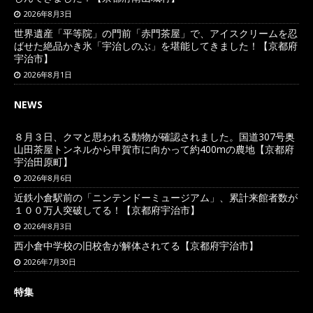
2026年8月3日
世界遺産「平等院」の門前「赤門茶屋」で、アイスクリームを忍
ばせた絶品かき氷「宇治しのぶ」を堪能してきました！【京都府
宇治市】
2026年8月1日
NEWS
８月３日、クマと思われる動物が確認されました。国道307号奥
山田茶屋トンネルから甲賀市に向かって約400mの農地【京都府
宇治田原町】
2026年8月6日
近鉄小倉駅前の「ニンテンドーミュージアム」、累計来館者数が
１００万人突破してる！【京都府宇治市】
2026年8月3日
西小倉中学校の旧校舎が解体されてる【京都府宇治市】
2026年7月30日
特集