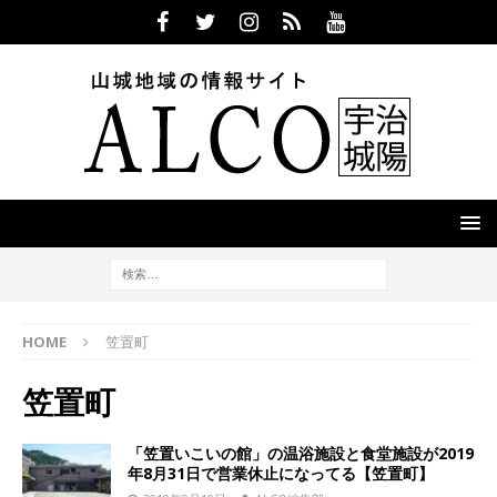
HOME
笠置町
笠置町
「笠置いこいの館」の温浴施設と食堂施設が2019
年8月31日で営業休止になってる【笠置町】