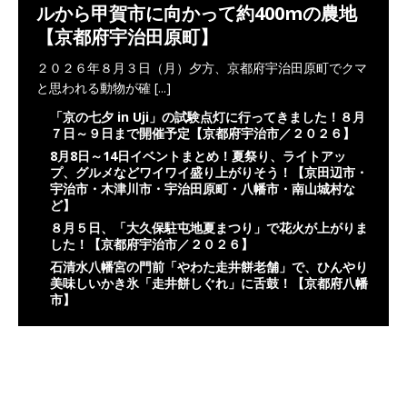
ルから甲賀市に向かって約400mの農地
【京都府宇治田原町】
２０２６年８月３日（月）夕方、京都府宇治田原町でクマ
と思われる動物が確
[...]
「京の七夕 in Uji」の試験点灯に行ってきました！８月
７日～９日まで開催予定【京都府宇治市／２０２６】
8月8日～14日イベントまとめ！夏祭り、ライトアッ
プ、グルメなどワイワイ盛り上がりそう！【京田辺市・
宇治市・木津川市・宇治田原町・八幡市・南山城村な
ど】
８月５日、「大久保駐屯地夏まつり」で花火が上がりま
した！【京都府宇治市／２０２６】
石清水八幡宮の門前「やわた走井餅老舗」で、ひんやり
美味しいかき氷「走井餅しぐれ」に舌鼓！【京都府八幡
市】