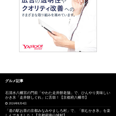
グルメ記事
石清水八幡宮の門前「やわた走井餅老舗」で、ひんやり美味しい
かき氷「走井餅しぐれ」に舌鼓！【京都府八幡市】
2026年8月4日
「道の駅お茶の京都みなみやましろ村」で、「飲むかき氷」を楽
しんできました！【京都府南山城村】