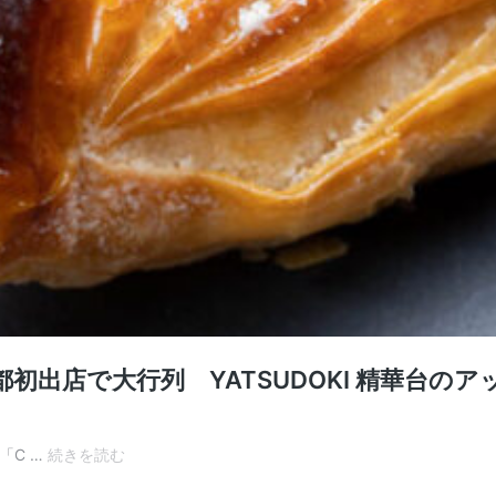
出店で大行列 YATSUDOKI 精華台の
シ
「C …
続きを読む
ャ